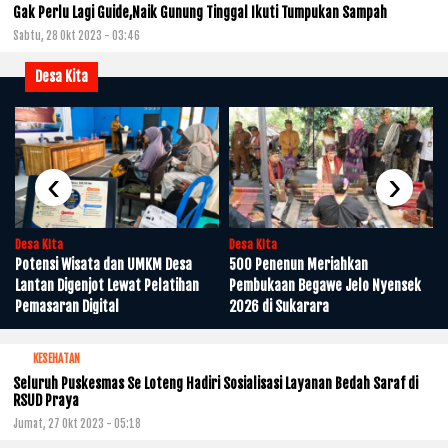
Gak Perlu Lagi Guide,Naik Gunung Tinggal Ikuti Tumpukan Sampah
Sabtu, 28 Okt 2023 - 03:46
Desa Kita
i
‹
›
Desa Kita
Desa Kita
Potensi Wisata dan UMKM Desa
500 Penenun Meriahkan
Lantan Digenjot Lewat Pelatihan
Pembukaan Begawe Jelo Nyensek
Pemasaran Digital
2026 di Sukarara
KESEHATAN
Seluruh Puskesmas Se Loteng Hadiri Sosialisasi Layanan Bedah Saraf di
RSUD Praya
Jumat, 27 Okt 2023 - 05:18