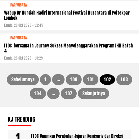
PARIWISATA
Wabup Dr Nursiah Hadiri Internasional Festival Nusantara di Poltekpar
Lombok
Kamis, 26 Okt 2023 - 12:45
PARIWISATA
ITDC bersama In Journey Sukses Menyelenggarakan Program IHH Batch
4
Kamis, 26 Okt 2023 - 10:29
Sebelumnya
1
…
100
101
102
103
Paginasi
104
…
107
Selanjutnya
pos
KJ TRENDING
ITDC Umumkan Perubahan Jajaran Komisaris dan Direksi