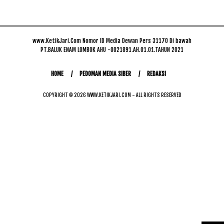
www.KetikJari.Com Nomor ID Media Dewan Pers 31170 Di bawah
PT.BALUK ENAM LOMBOK AHU -0021891.AH.01.01.TAHUN 2021
HOME
PEDOMAN MEDIA SIBER
REDAKSI
COPYRIGHT © 2026 WWW.KETIKJARI.COM - ALL RIGHTS RESERVED