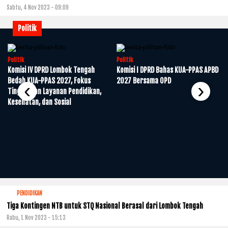
Sabtu, 4 Nov 2023 - 09:09
Politik
Politik
Politik
P
Komisi IV DPRD Lombok Tengah
Komisi I DPRD Bahas KUA-PPAS APBD
Bedah KUA-PPAS 2027, Fokus
2027 Bersama OPD
‹
›
Tingkatkan Layanan Pendidikan,
Kesehatan, dan Sosial
PENDIDIKAN
Tiga Kontingen NTB untuk STQ Nasional Berasal dari Lombok Tengah
Rabu, 1 Nov 2023 - 15:13