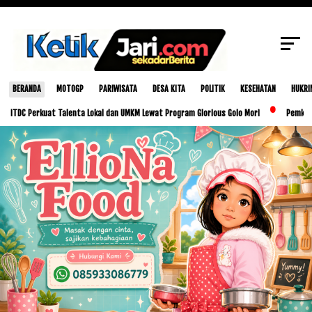
SCROLL TO CONTINUE WITH CONTENT
BERANDA
MOTOGP
PARIWISATA
DESA KITA
POLITIK
KESEHATAN
HUKRI
rkuat Talenta Lokal dan UMKM Lewat Program Glorious Golo Mori
Pemkab Lombok Ten