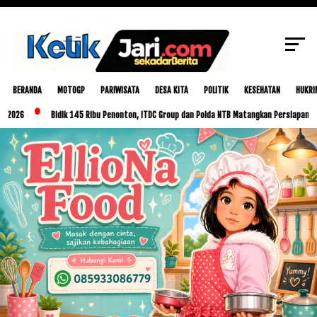
SCROLL TO CONTINUE WITH CONTENT
BERANDA
MOTOGP
PARIWISATA
DESA KITA
POLITIK
KESEHATAN
HUKRI
Bidik 145 Ribu Penonton, ITDC Group dan Polda NTB Matangkan Persiapan MotoGP In