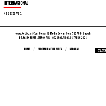
INTERNASIONAL
No posts yet.
www.KetikJari.Com Nomor ID Media Dewan Pers 31170 Di bawah
PT.BALUK ENAM LOMBOK AHU -0021891.AH.01.01.TAHUN 2021
HOME
PEDOMAN MEDIA SIBER
REDAKSI
CLO
COPYRIGHT © 2026 WWW.KETIKJARI.COM - ALL RIGHTS RESERVED