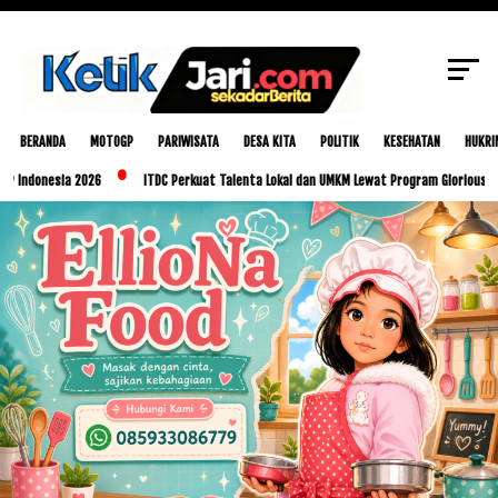
SCROLL TO CONTINUE WITH CONTENT
BERANDA
MOTOGP
PARIWISATA
DESA KITA
POLITIK
KESEHATAN
HUKRI
esia 2026
ITDC Perkuat Talenta Lokal dan UMKM Lewat Program Glorious Golo Mori