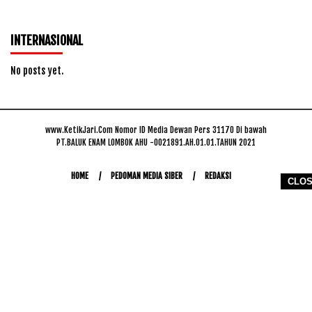
INTERNASIONAL
No posts yet.
www.KetikJari.Com Nomor ID Media Dewan Pers 31170 Di bawah
PT.BALUK ENAM LOMBOK AHU -0021891.AH.01.01.TAHUN 2021
HOME
PEDOMAN MEDIA SIBER
REDAKSI
CLO
COPYRIGHT © 2026 WWW.KETIKJARI.COM - ALL RIGHTS RESERVED