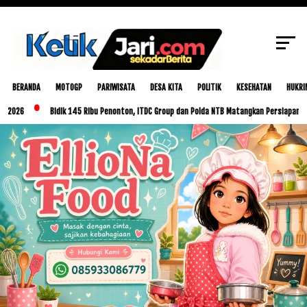
Melawan Tambang Ilegal,LSM Minta
SCROLL TO CONTINUE WITH CONTENT
Pemberitaan Lebih Objektif
BERANDA
MOTOGP
PARIWISATA
DESA KITA
POLITIK
KESEHATAN
HUKRI
Bidik 145 Ribu Penonton, ITDC Group dan Polda NTB Matangkan Persiapan MotoGP I