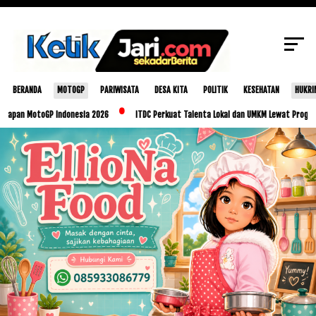
SCROLL TO CONTINUE WITH CONTENT
BERANDA
MOTOGP
PARIWISATA
DESA KITA
POLITIK
KESEHATAN
HUKRI
n MotoGP Indonesia 2026
ITDC Perkuat Talenta Lokal dan UMKM Lewat Program Glori