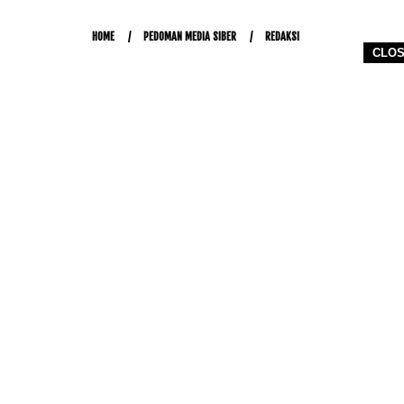
HOME
PEDOMAN MEDIA SIBER
REDAKSI
CLO
COPYRIGHT © 2026 WWW.KETIKJARI.COM - ALL RIGHTS RESERVED