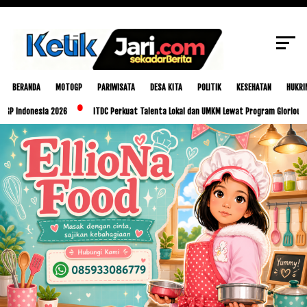
SCROLL TO CONTINUE WITH CONTENT
BERANDA
MOTOGP
PARIWISATA
DESA KITA
POLITIK
KESEHATAN
HUKRI
onesia 2026
ITDC Perkuat Talenta Lokal dan UMKM Lewat Program Glorious Golo Mor