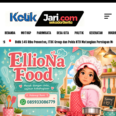
SCROLL TO CONTINUE WITH CONTENT
BERANDA
MOTOGP
PARIWISATA
DESA KITA
POLITIK
KESEHATAN
HUKRI
Bidik 145 Ribu Penonton, ITDC Group dan Polda NTB Matangkan Persiapan MotoGP Indone