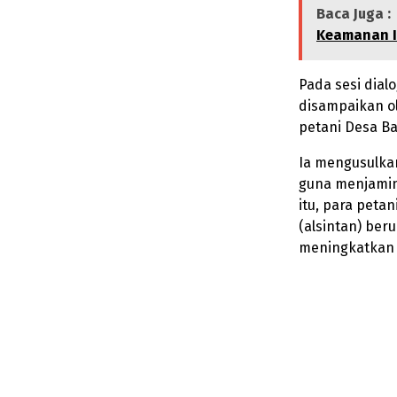
Baca Juga :
Keamanan I
Pada sesi dial
disampaikan o
petani Desa Bat
Ia mengusulkan
guna menjamin 
itu, para peta
(alsintan) ber
meningkatkan p