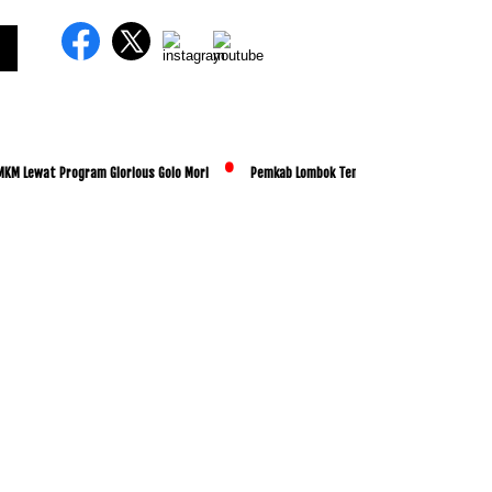
at Program Glorious Golo Mori
Pemkab Lombok Tengah Luncurkan BESTI, Libatkan Rib