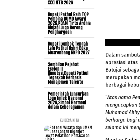
XXXI NTB 2026
Bupati Pathul Raih TOP
Pembina BUMD Award
2026,PDAM Tirta Ardhia
Rinjani Juga Borong
Penghargaan
Bupati Lombok Tengah
Lalu Pathul Bahri Buka
Musrenbang RKPD 2027
Dalam sambut
apresiasi atas
Sembilan Pejabat
Eselon II
Batujai sebaga
Dimutasi,Bupati Pathul
merupakan mo
Tegaskan Berbasis
Manajemen Talenta
berbagai kebu
Pemerintah Luncurkan
“
Atas nama Pem
Logo Imlek Nasional
2026,Simbol Harmoni
mengucapkan t
dalam Keberagaman
Muhamad Akhyar
berharga bagi 
KJ DESA KITA
selama ini menj
Mantan Kadus i