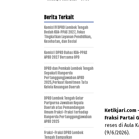
Berita Terkait
Komisi IV DPRD Lombok Tengah
Bedah KUA-PPAS 2027, Fokus
Tingkatkan Layanan Pendidikan,
Kesehatan, dan Sosial
Komisi I DPRD Bahas KUA-PPAS
APBD 2027 Bersama OPD
DPRD dan Pemkab Lombok Tengah
Sepakati Ranperda
Pertanggungjawaban APBD
2025,Perkuat Komitmen Tata
Kelola Keuangan Daerah
DPRD Lombok Tengah Gelar
Paripurna Jawaban Kepala
Daerah atas Pemandangan
Ketikjari.com
Umum Fraksi-Fraksi terhadap
Ranperda Pertanggungjawaban
Fraksi Partai 
APBD 2025
reses di Aula 
(9/6/2026).
Fraksi-Fraksi DPRD Lombok
Tengah Sampaikan