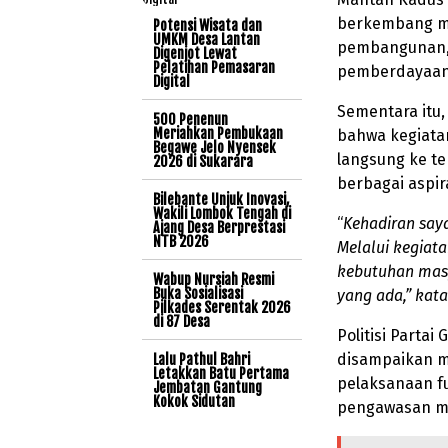
berkembang m
Potensi Wisata dan
UMKM Desa Lantan
pembangunan, t
Digenjot Lewat
Pelatihan Pemasaran
pemberdayaan 
Digital
Sementara itu
500 Penenun
Meriahkan Pembukaan
bahwa kegiata
Begawe Jelo Nyensek
langsung ke t
2026 di Sukarara
berbagai aspi
Bilebante Unjuk Inovasi,
Wakili Lombok Tengah di
“
Kehadiran say
Ajang Desa Berprestasi
NTB 2026
Melalui kegiat
kebutuhan mas
Wabup Nursiah Resmi
Buka Sosialisasi
yang ada,” kata
Pilkades Serentak 2026
di 87 Desa
Politisi Parta
disampaikan m
Lalu Pathul Bahri
Letakkan Batu Pertama
pelaksanaan f
Jembatan Gantung
Kokok Sidutan
pengawasan m