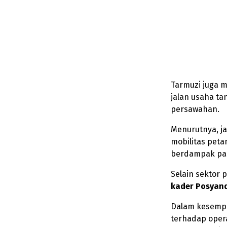
Tarmuzi juga 
jalan usaha ta
persawahan.
Menurutnya, j
mobilitas peta
berdampak pa
Selain sektor 
kader Posyand
Dalam kesempa
terhadap opera