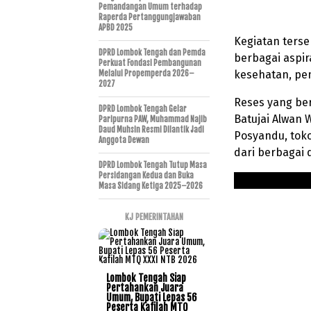
Pemandangan Umum terhadap
Raperda Pertanggungjawaban
APBD 2025
Kegiatan ters
DPRD Lombok Tengah dan Pemda
berbagai aspir
Perkuat Fondasi Pembangunan
kesehatan, pe
Melalui Propemperda 2026–
2027
Reses yang ber
DPRD Lombok Tengah Gelar
Batujai Alwan 
Paripurna PAW, Muhammad Najib
Daud Muhsin Resmi Dilantik Jadi
Posyandu, tok
Anggota Dewan
dari berbagai 
DPRD Lombok Tengah Tutup Masa
Persidangan Kedua dan Buka
Masa Sidang Ketiga 2025–2026
KJ PEMERINTAHAN
Lombok Tengah Siap
Pertahankan Juara
Umum, Bupati Lepas 56
Peserta Kafilah MTQ