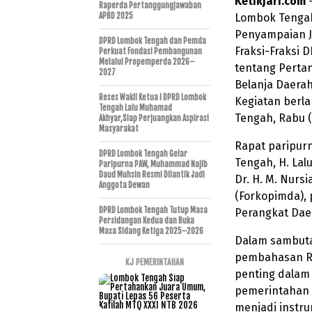
Ketikjari.com
–
Raperda Pertanggungjawaban
APBD 2025
Lombok Tengah
Penyampaian 
DPRD Lombok Tengah dan Pemda
Fraksi-Fraksi
Perkuat Fondasi Pembangunan
Melalui Propemperda 2026–
tentang Perta
2027
Belanja Daera
Reses Wakil Ketua I DPRD Lombok
Kegiatan berl
Tengah Lalu Muhamad
Tengah, Rabu (
Akhyar,Siap Perjuangkan Aspirasi
Masyarakat
Rapat paripur
DPRD Lombok Tengah Gelar
Tengah, H. Lal
Paripurna PAW, Muhammad Najib
Daud Muhsin Resmi Dilantik Jadi
Dr. H. M. Nurs
Anggota Dewan
(Forkopimda), 
DPRD Lombok Tengah Tutup Masa
Perangkat Dae
Persidangan Kedua dan Buka
Masa Sidang Ketiga 2025–2026
Dalam sambut
pembahasan R
KJ PEMERINTAHAN
penting dalam
pemerintahan 
menjadi instr