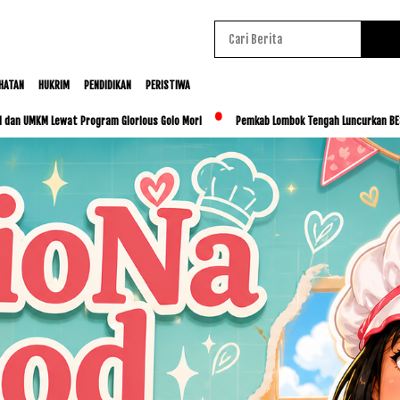
HATAN
HUKRIM
PENDIDIKAN
PERISTIWA
rogram Glorious Golo Mori
Pemkab Lombok Tengah Luncurkan BESTI, Libatkan Ribuan 