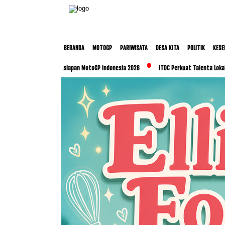
BERANDA
MOTOGP
PARIWISATA
DESA KITA
POLITIK
KESE
an Persiapan MotoGP Indonesia 2026
ITDC Perkuat Talenta Lokal dan UMKM Lewat P