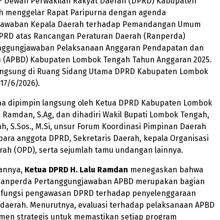
 Dewan Perwakilan Rakyat Daerah (DPRD) Kabupaten
 menggelar Rapat Paripurna dengan agenda
Jawaban Kepala Daerah terhadap Pemandangan Umum
 DPRD atas Rancangan Peraturan Daerah (Ranperda)
nggungjawaban Pelaksanaan Anggaran Pendapatan dan
h (APBD) Kabupaten Lombok Tengah Tahun Anggaran 2025.
angsung di Ruang Sidang Utama DPRD Kabupaten Lombok
17/6/2026).
na dipimpin langsung oleh Ketua DPRD Kabupaten Lombok
u Ramdan, S.Ag, dan dihadiri Wakil Bupati Lombok Tengah,
iah, S.Sos., M.Si, unsur Forum Koordinasi Pimpinan Daerah
para anggota DPRD, Sekretaris Daerah, kepala Organisasi
rah (OPD), serta sejumlah tamu undangan lainnya.
annya,
Ketua DPRD H. Lalu
Ramdan
menegaskan bahwa
anperda Pertanggungjawaban APBD merupakan bagian
 fungsi pengawasan DPRD terhadap penyelenggaraan
daerah. Menurutnya, evaluasi terhadap pelaksanaan APBD
umen strategis untuk memastikan setiap program