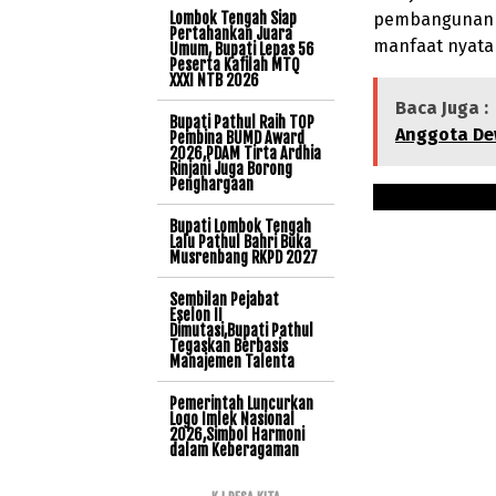
Lombok Tengah Siap
pembangunan b
Pertahankan Juara
manfaat nyata
Umum, Bupati Lepas 56
Peserta Kafilah MTQ
XXXI NTB 2026
Baca Juga :
Bupati Pathul Raih TOP
Anggota D
Pembina BUMD Award
2026,PDAM Tirta Ardhia
Rinjani Juga Borong
Penghargaan
Bupati Lombok Tengah
Lalu Pathul Bahri Buka
Musrenbang RKPD 2027
Sembilan Pejabat
Eselon II
Dimutasi,Bupati Pathul
Tegaskan Berbasis
Manajemen Talenta
Pemerintah Luncurkan
Logo Imlek Nasional
2026,Simbol Harmoni
dalam Keberagaman