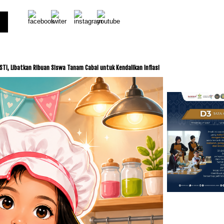
Siswa Tanam Cabai untuk Kendalikan Inflasi
ITDC dan IMI Jalin Kerja Sama Pembel