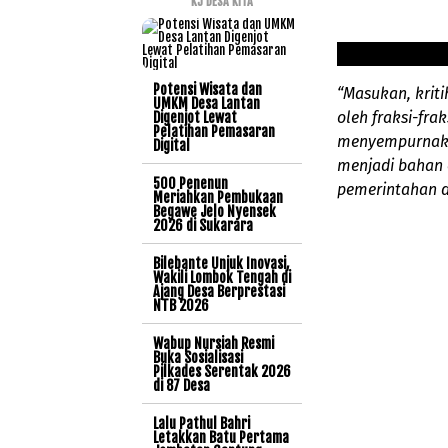
KJ DESA KITA
Potensi Wisata dan
“Masukan, krit
UMKM Desa Lantan
oleh fraksi-fr
Digenjot Lewat
Pelatihan Pemasaran
menyempurnaka
Digital
menjadi bahan 
500 Penenun
pemerintahan d
Meriahkan Pembukaan
Begawe Jelo Nyensek
2026 di Sukarara
Bilebante Unjuk Inovasi,
Wakili Lombok Tengah di
Ajang Desa Berprestasi
NTB 2026
Wabup Nursiah Resmi
Buka Sosialisasi
Pilkades Serentak 2026
di 87 Desa
Lalu Pathul Bahri
Letakkan Batu Pertama