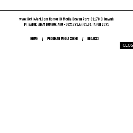
www.KetikJari.Com Nomor ID Media Dewan Pers 31170 Di bawah
PT.BALUK ENAM LOMBOK AHU -0021891.AH.01.01.TAHUN 2021
HOME
PEDOMAN MEDIA SIBER
REDAKSI
CLO
COPYRIGHT © 2026 WWW.KETIKJARI.COM - ALL RIGHTS RESERVED