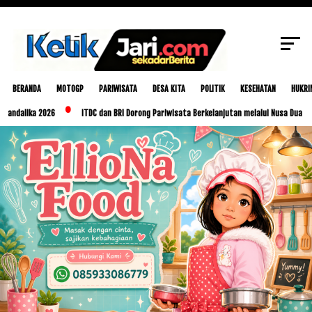
Daerah Laporkan Inovasi,Wabup Loteng
SCROLL TO CONTINUE WITH CONTENT
Tegaskan Instruksi Bupati
BERANDA
MOTOGP
PARIWISATA
DESA KITA
POLITIK
KESEHATAN
HUKRI
ka 2026
ITDC dan BRI Dorong Pariwisata Berkelanjutan melalui Nusa Dua Eco Marke