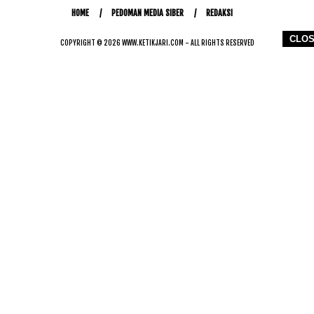
HOME
PEDOMAN MEDIA SIBER
REDAKSI
CLO
COPYRIGHT © 2026 WWW.KETIKJARI.COM - ALL RIGHTS RESERVED