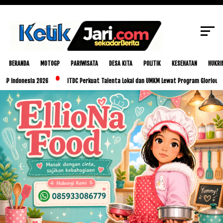
SCROLL TO CONTINUE WITH CONTENT
BERANDA
MOTOGP
PARIWISATA
DESA KITA
POLITIK
KESEHATAN
HUKRI
esia 2026
ITDC Perkuat Talenta Lokal dan UMKM Lewat Program Glorious Golo Mori