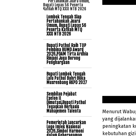
Lombok Tengah Siap
Pertahankan Juara
Umum, Bupati Lepas 56
Peserta Kafilah MTQ
XXXI NTB 2026
Bupati Pathul Raih TOP
Pembina BUMD Award
2026,PDAM Tirta Ardhia
Rinjani Juga Borong
Penghargaan
Bupati Lombok Tengah
Lalu Pathul Bahri Buka
Musrenbang RKPD 2027
Sembilan Pejabat
Eselon II
Dimutasi,Bupati Pathul
Tegaskan Berbasis
Manajemen Talenta
Menurut Wabup
yang dijalank
Pemerintah Luncurkan
peningkatan k
Logo Imlek Nasional
2026,Simbol Harmoni
kebutuhan gizi
dalam Keberagaman