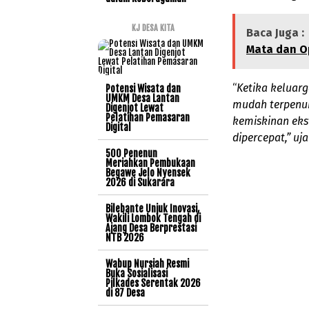
KJ DESA KITA
Baca Juga :
Mata dan Op
“
Ketika keluarg
Potensi Wisata dan
UMKM Desa Lantan
mudah terpenuh
Digenjot Lewat
Pelatihan Pemasaran
kemiskinan eks
Digital
dipercepat,” uj
500 Penenun
Meriahkan Pembukaan
Begawe Jelo Nyensek
2026 di Sukarara
Bilebante Unjuk Inovasi,
Wakili Lombok Tengah di
Ajang Desa Berprestasi
NTB 2026
Wabup Nursiah Resmi
Buka Sosialisasi
Pilkades Serentak 2026
di 87 Desa