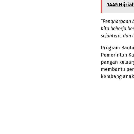
1445 Hijria
“
Penghargaan b
kita bekerja b
sejahtera, dan 
Program Bantua
Pemerintah K
pangan keluar
membantu pem
kembang anak 