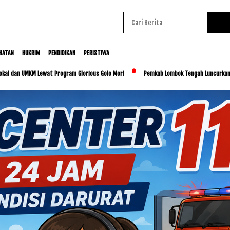
HATAN
HUKRIM
PENDIDIKAN
PERISTIWA
 Lewat Program Glorious Golo Mori
Pemkab Lombok Tengah Luncurkan BESTI, Libatka