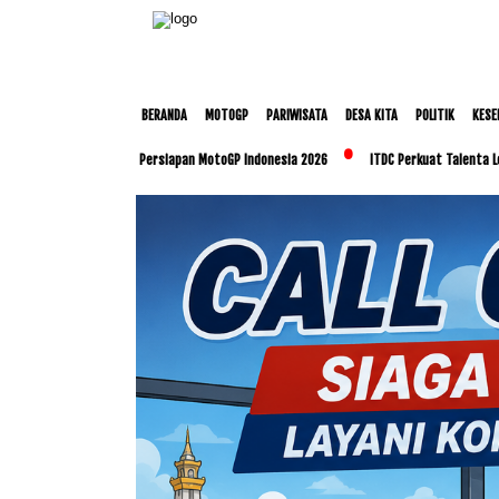
BERANDA
MOTOGP
PARIWISATA
DESA KITA
POLITIK
KESE
 Matangkan Persiapan MotoGP Indonesia 2026
ITDC Perkuat Talenta Lokal dan UMKM