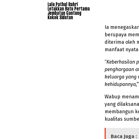
Lalu Pathul Bahri
Letakkan Batu Pertama
Jembatan Gantung
Kokok Sidutan
Ia menegaskan
berupaya mema
diterima oleh
manfaat nyata
“
Keberhasilan 
penghargaan at
keluarga yang 
kehidupannya,”
Wabup menamb
yang dilaksan
membangun kem
kualitas sumbe
Baca Juga :