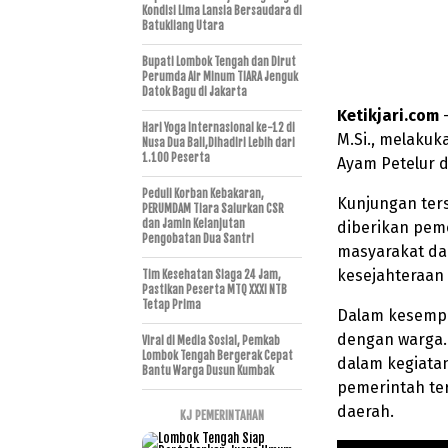
Kondisi Lima Lansia Bersaudara di
Batukliang Utara
Bupati Lombok Tengah dan Dirut
Perumda Air Minum TIARA Jenguk
Datok Bagu di Jakarta
Ketikjari.com
–
Hari Yoga Internasional ke-12 di
M.Si., melaku
Nusa Dua Bali,Dihadiri Lebih dari
1.100 Peserta
Ayam Petelur d
Peduli Korban Kebakaran,
Kunjungan ter
PERUMDAM Tiara Salurkan CSR
dan Jamin Kelanjutan
diberikan pem
Pengobatan Dua Santri
masyarakat d
kesejahteraan 
Tim Kesehatan Siaga 24 Jam,
Pastikan Peserta MTQ XXXI NTB
Tetap Prima
Dalam kesempat
dengan warga.
Viral di Media Sosial, Pemkab
Lombok Tengah Bergerak Cepat
dalam kegiatan
Bantu Warga Dusun Kumbak
pemerintah te
daerah.
KJ PEMERINTAHAN