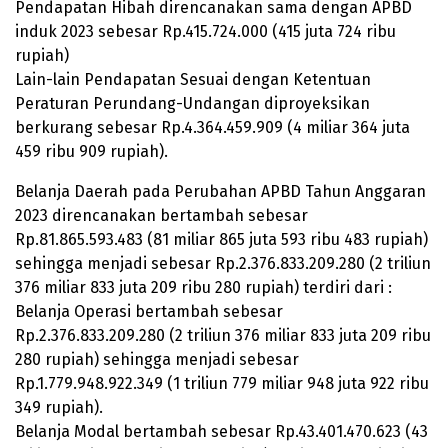
Pendapatan Hibah direncanakan sama dengan APBD
induk 2023 sebesar Rp.
415.724.000
(415 juta 724 ribu
rupiah)
Lain-lain Pendapatan Sesuai dengan Ketentuan
Peraturan Perundang-Undangan diproyeksikan
berkurang sebesar Rp.
4.364.459.909
(4 miliar 364 juta
459 ribu 909 rupiah).
Belanja Daerah pada Perubahan APBD Tahun Anggaran
2023 direncanakan bertambah sebesar
Rp.
81.865.593.483
(81 miliar 865 juta 593 ribu 483 rupiah)
sehingga menjadi sebesar Rp.
2.376.833.209.280
(2 triliun
376 miliar 833 juta 209 ribu 280 rupiah) terdiri dari :
Belanja Operasi bertambah sebesar
Rp.
2.376.833.209.280
(2 triliun 376 miliar 833 juta 209 ribu
280 rupiah) sehingga menjadi sebesar
Rp.
1.779.948.922.349
(1 triliun 779 miliar 948 juta 922 ribu
349 rupiah).
Belanja Modal bertambah sebesar Rp.
43.401.470.623
(43