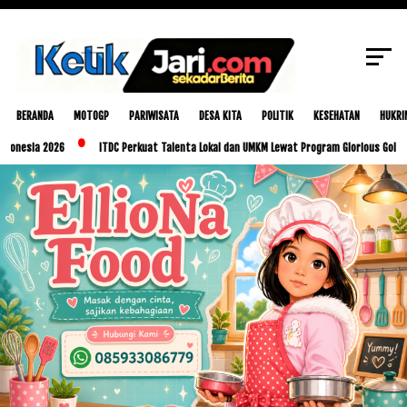
SCROLL TO CONTINUE WITH CONTENT
BERANDA
MOTOGP
PARIWISATA
DESA KITA
POLITIK
KESEHATAN
HUKRI
26
ITDC Perkuat Talenta Lokal dan UMKM Lewat Program Glorious Golo Mori
P