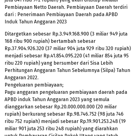
Pembiayaan Netto Daerah. Pembiayaan Daerah terdiri
dari : Penerimaan Pembiayaan Daerah pada APBD
Induk Tahun Anggaran 2023
Ditargetkan sebesar Rp.
3.949.168.900
(3 miliar 949 juta
168 ribu 900 rupiah) bertambah sebesar
Rp.
37.904.926.320
(37 miliar 904 juta 929 ribu 320 rupiah)
menjadi sebesar Rp.
41.854.095.220
(41 miliar 854 juta 95
ribu 220 rupiah) yang bersumber dari Sisa Lebih
Perhitungan Anggaran Tahun Sebelumnya (Silpa) Tahun
Anggaran 2022.
Pengeluaran pembiayaan;
Pagu anggaran pengeluaran pembiayaan daerah pada
APBD induk Tahun Anggaran 2023 yang semula
dianggarkan sebesar Rp.
20.000.000.000
(20 miliar
rupiah) berkurang sebesar Rp.
98.746.752
(98 juta 746
ribu 752 rupiah) menjadi sebesar Rp.
19.901.253.248
(19
miliar 901 juta 253 ribu 248 rupiah) yang diarahkan
untuk Pembayaran Cicilan Pokok Utang yang Jatuh