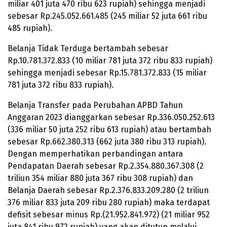
miliar 401 juta 470 ribu 623 rupiah) sehingga menjadi
sebesar Rp.
245.052.661.485
(245 miliar 52 juta 661 ribu
485 rupiah).
Belanja Tidak Terduga bertambah sebesar
Rp.
10.781.372.833
(10 miliar 781 juta 372 ribu 833 rupiah)
sehingga menjadi sebesar Rp.
15.781.372.833
(15 miliar
781 juta 372 ribu 833 rupiah).
Belanja Transfer pada Perubahan APBD Tahun
Anggaran 2023 dianggarkan sebesar Rp.
336.050.252.613
(336 miliar 50 juta 252 ribu 613 rupiah) atau bertambah
sebesar Rp.
662.380.313
(662 juta 380 ribu 313 rupiah).
Dengan memperhatikan perbandingan antara
Pendapatan Daerah sebesar Rp.
2.354.880.367.308
(2
triliun 354 miliar 880 juta 367 ribu 308 rupiah) dan
Belanja Daerah sebesar Rp.
2.376.833.209.280
(2 triliun
376 miliar 833 juta 209 ribu 280 rupiah) maka terdapat
defisit sebesar minus Rp.
(21.952.841.972
) (21 miliar 952
juta 841 ribu 972 rupiah) yang akan ditutup melalui