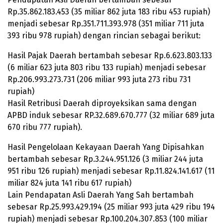
Rp.
35.862.183.453
(35 miliar 862 juta 183 ribu 453 rupiah)
menjadi sebesar Rp.
351.711.393.978
(351 miliar 711 juta
393 ribu 978 rupiah) dengan rincian sebagai berikut:
Hasil Pajak Daerah bertambah sebesar Rp.
6.623.803.133
(6 miliar 623 juta 803 ribu 133 rupiah) menjadi sebesar
Rp.
206.993.273.731
(206 miliar 993 juta 273 ribu 731
rupiah)
Hasil Retribusi Daerah diproyeksikan sama dengan
APBD induk sebesar RP.
32.689.670.777
(32 miliar 689 juta
670 ribu 777 rupiah).
Hasil Pengelolaan Kekayaan Daerah Yang Dipisahkan
bertambah sebesar Rp.
3.244.951.126
(3 miliar 244 juta
951 ribu 126 rupiah) menjadi sebesar Rp.
11.824.141.617
(11
miliar 824 juta 141 ribu 617 rupiah)
Lain Pendapatan Asli Daerah Yang Sah bertambah
sebesar Rp.
25.993.429.194
(25 miliar 993 juta 429 ribu 194
rupiah) menjadi sebesar Rp.
100.204.307.853
(100 miliar