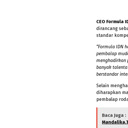
CEO Formula ID
dirancang seb
standar kompet
“Formula IDN h
pembalap muda 
menghadirkan p
banyak talent
berstandar inte
Selain menghad
diharapkan ma
pembalap roda 
Baca Juga :
Mandalika,T