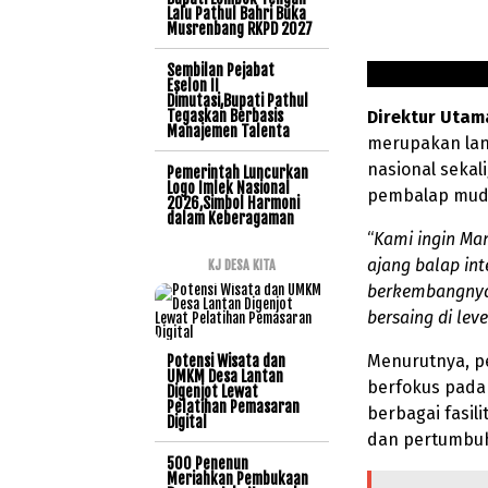
Lalu Pathul Bahri Buka
Musrenbang RKPD 2027
Sembilan Pejabat
Eselon II
Dimutasi,Bupati Pathul
Tegaskan Berbasis
Direktur Utam
Manajemen Talenta
merupakan lan
nasional seka
Pemerintah Luncurkan
Logo Imlek Nasional
pembalap muda
2026,Simbol Harmoni
dalam Keberagaman
“
Kami ingin Ma
ajang balap int
KJ DESA KITA
berkembangnya
bersaing di leve
Menurutnya, p
Potensi Wisata dan
UMKM Desa Lantan
berfokus pada
Digenjot Lewat
Pelatihan Pemasaran
berbagai fasi
Digital
dan pertumbuh
500 Penenun
Meriahkan Pembukaan