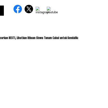
STI, Libatkan Ribuan Siswa Tanam Cabai untuk Kendalikan Inflasi
ITDC dan IMI Ja