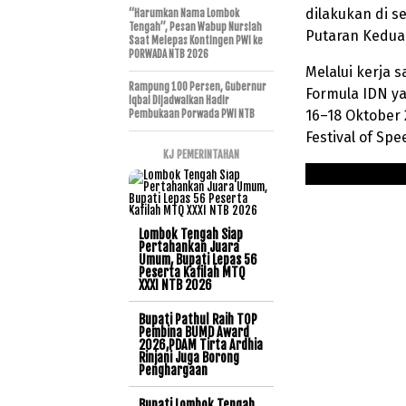
dilakukan di s
“Harumkan Nama Lombok
Tengah”, Pesan Wabup Nursiah
Putaran Kedua
Saat Melepas Kontingen PWI ke
PORWADA NTB 2026
Melalui kerja 
Rampung 100 Persen, Gubernur
Formula IDN y
Iqbal Dijadwalkan Hadir
16–18 Oktober 
Pembukaan Porwada PWI NTB
Festival of Spe
KJ PEMERINTAHAN
Lombok Tengah Siap
Pertahankan Juara
Umum, Bupati Lepas 56
Peserta Kafilah MTQ
XXXI NTB 2026
Bupati Pathul Raih TOP
Pembina BUMD Award
2026,PDAM Tirta Ardhia
Rinjani Juga Borong
Penghargaan
Bupati Lombok Tengah