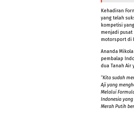
Kehadiran For
yang telah su
kompetisi yan
menjadi pusat 
motorsport di 
Ananda Mikola 
pembalap Indo
dua Tanah Air y
“
Kita sudah me
Aji yang mengh
Melalui Formul
Indonesia yan
Merah Putih ber