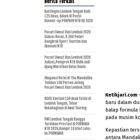
Berita Terkait
Kontingen Lombok Tengah Raih
125 Emas, Kokoh di Posisi
Runner-up PORPROV NTB XII 2026
Pocari Sweat Run Lombok 2026
Sukses Besar, 9.200 Pelari
Dongkrak Sport Tourism dan
Ekonomi NTB
Pocari Sweat Run Lombok 2026
Sukses,Pemprov NTB Bidik Jadi
Ajang Marathon Kelas Dunia
Okupansi Hotel di The Mandalika
Tembus 100 Persen Jelang
Pocari Sweat Run Lombok 2026
Ketikjari.com
–
RGOG Santuni 150 Anak Yatim di
baru dalam dun
Lombok Tengah, Tebar
Kebahagiaan di Awal Touring
balap formula 
pada musim ko
PWI Lombok Tengah Bangga
Torehkan Prestasi di PORWADA
NTB 2026,Hampir 10 Atlet Lolos
Kepastian ter
ke PORWANAS
antara Mandali