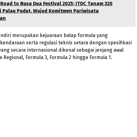
Road to Nusa Dua Festival 2025: ITDC Tanam 320
i Pulau Pudut, Wujud Komitmen Pariwisata
tan
endiri merupakan kejuaraan balap formula yang
ndaraan serta regulasi teknis setara dengan spesifikasi
 yang secara internasional dikenal sebagai jenjang awal
 Regional, Formula 3, Formula 2 hingga Formula 1.