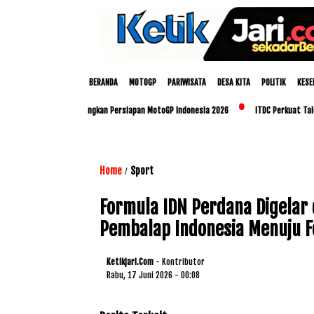
BERANDA
MOTOGP
PARIWISATA
DESA KITA
POLITIK
KESE
dan Polda NTB Matangkan Persiapan MotoGP Indonesia 2026
ITDC Perkuat Talenta Lo
Home
Sport
/
Formula IDN Perdana Digelar 
Pembalap Indonesia Menuju F
Ketikjari.com
- Kontributor
Rabu, 17 Juni 2026 - 00:08