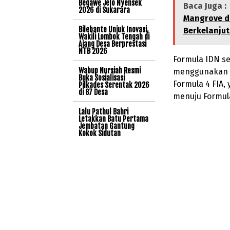
Begawe Jelo Nyensek
Baca Juga :
2026 di Sukarara
Mangrove d
Bilebante Unjuk Inovasi,
Berkelanju
Wakili Lombok Tengah di
Ajang Desa Berprestasi
NTB 2026
Formula IDN s
Wabup Nursiah Resmi
menggunakan ke
Buka Sosialisasi
Formula 4 FIA,
Pilkades Serentak 2026
di 87 Desa
menuju Formula
Lalu Pathul Bahri
Letakkan Batu Pertama
Jembatan Gantung
Kokok Sidutan