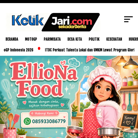
SCROLL TO CONTINUE WITH CONTENT
BERANDA
MOTOGP
PARIWISATA
DESA KITA
POLITIK
KESEHATAN
HUKRI
donesia 2026
ITDC Perkuat Talenta Lokal dan UMKM Lewat Program Glorious Golo Mo