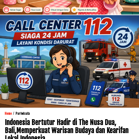
/
Home
Pariwisata
Indonesia Bertutur Hadir di The Nusa Dua,
Bali,Memperkuat Warisan Budaya dan Kearifan
Lokal Indonesia