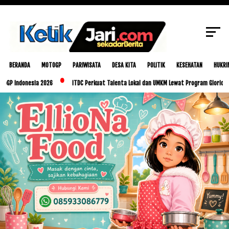
Dokter Internship: Wujud Apresiasi atas
SCROLL TO CONTINUE WITH CONTENT
Dedikasi dan Pengabdian
BERANDA
MOTOGP
PARIWISATA
DESA KITA
POLITIK
KESEHATAN
HUKRI
onesia 2026
ITDC Perkuat Talenta Lokal dan UMKM Lewat Program Glorious Golo Mor