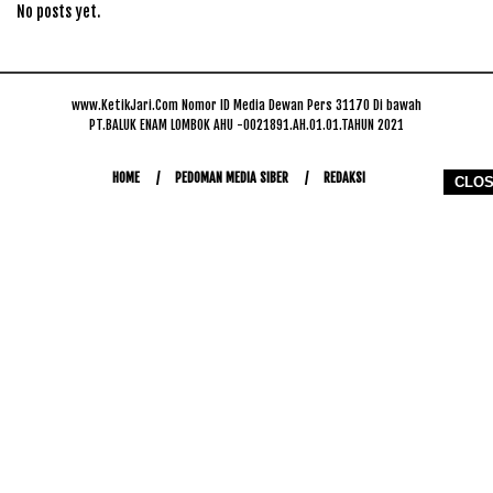
No posts yet.
www.KetikJari.Com Nomor ID Media Dewan Pers 31170 Di bawah
PT.BALUK ENAM LOMBOK AHU -0021891.AH.01.01.TAHUN 2021
HOME
PEDOMAN MEDIA SIBER
REDAKSI
CLO
COPYRIGHT © 2026 WWW.KETIKJARI.COM - ALL RIGHTS RESERVED