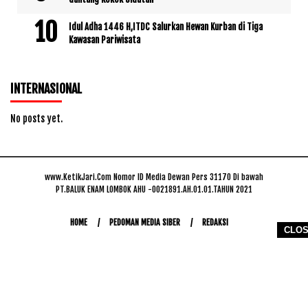
Idul Adha 1446 H,ITDC Salurkan Hewan Kurban di Tiga
Kawasan Pariwisata
INTERNASIONAL
No posts yet.
www.KetikJari.Com Nomor ID Media Dewan Pers 31170 Di bawah
PT.BALUK ENAM LOMBOK AHU -0021891.AH.01.01.TAHUN 2021
HOME
PEDOMAN MEDIA SIBER
REDAKSI
CLO
COPYRIGHT © 2026 WWW.KETIKJARI.COM - ALL RIGHTS RESERVED