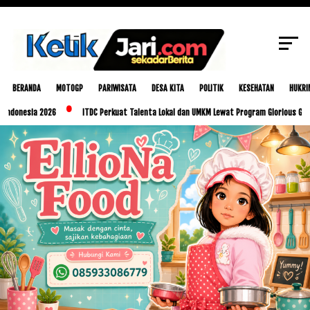
SCROLL TO CONTINUE WITH CONTENT
BERANDA
MOTOGP
PARIWISATA
DESA KITA
POLITIK
KESEHATAN
HUKRI
a 2026
ITDC Perkuat Talenta Lokal dan UMKM Lewat Program Glorious Golo Mori