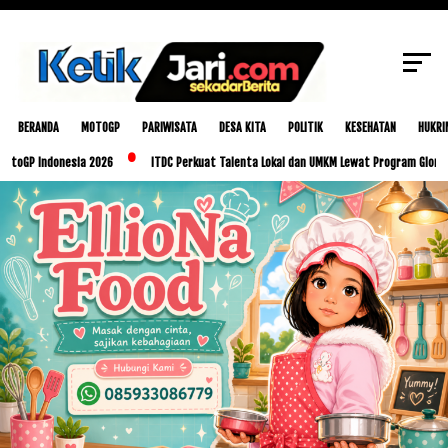
SCROLL TO CONTINUE WITH CONTENT
BERANDA
MOTOGP
PARIWISATA
DESA KITA
POLITIK
KESEHATAN
HUKRI
donesia 2026
ITDC Perkuat Talenta Lokal dan UMKM Lewat Program Glorious Golo Mo