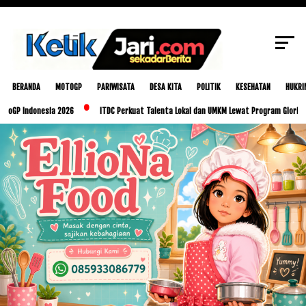
SCROLL TO CONTINUE WITH CONTENT
BERANDA
MOTOGP
PARIWISATA
DESA KITA
POLITIK
KESEHATAN
HUKRI
onesia 2026
ITDC Perkuat Talenta Lokal dan UMKM Lewat Program Glorious Golo Mo