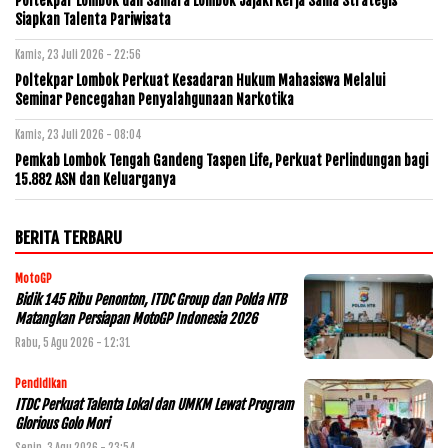
Poltekpar Lombok dan Samara Lombok Jajaki Kerja Sama Strategis
Siapkan Talenta Pariwisata
Kamis, 23 Juli 2026 - 22:56
Poltekpar Lombok Perkuat Kesadaran Hukum Mahasiswa Melalui
Seminar Pencegahan Penyalahgunaan Narkotika
Kamis, 23 Juli 2026 - 08:04
Pemkab Lombok Tengah Gandeng Taspen Life, Perkuat Perlindungan bagi
15.882 ASN dan Keluarganya
BERITA TERBARU
MotoGP
Bidik 145 Ribu Penonton, ITDC Group dan Polda NTB
Matangkan Persiapan MotoGP Indonesia 2026
Rabu, 5 Agu 2026 - 12:31
Pendidikan
ITDC Perkuat Talenta Lokal dan UMKM Lewat Program
Glorious Golo Mori
Senin, 3 Agu 2026 - 23:54