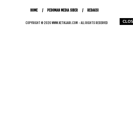
HOME
PEDOMAN MEDIA SIBER
REDAKSI
CLO
COPYRIGHT © 2026 WWW.KETIKJARI.COM - ALL RIGHTS RESERVED