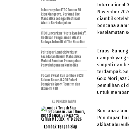
International 
InJourney dan ITDC Tanam 20
November 2024,
Ribu Mangrove, Perkuat The
diambil setel
Mandalika sebagai Destinasi
Wisata Berkelanjutan
bencana alam y
keselamatan se
ITDC Luncurkan “Cipta Rwa Loka”,
Hadirkan Pengalaman Wisata
Budaya Autentik di The Nusa Dua
Erupsi Gunung 
Poltekpar Lombok Perkuat
Kesadaran Hukum Mahasiswa
dampak yang s
Melalui Seminar Pencegahan
simpati dan b
Penyalahgunaan Narkotika
terdampak. Seb
Pocari Sweat Run Lombok 2026
Golo Mori Jazz
Sukses Besar, 9.200 Pelari
Dongkrak Sport Tourism dan
pemulihan di 
Ekonomi NTB
untuk memban
KJ PEMERINTAHAN
Bencana alam i
Penutupan ban
akibat abu vul
Lombok Tengah Siap