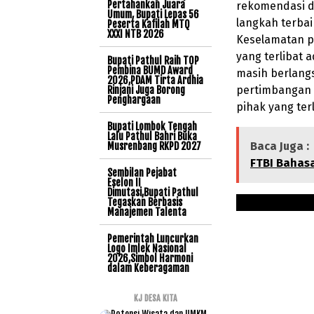
Pertahankan Juara
rekomendasi d
Umum, Bupati Lepas 56
langkah terba
Peserta Kafilah MTQ
XXXI NTB 2026
Keselamatan pe
yang terlibat 
Bupati Pathul Raih TOP
Pembina BUMD Award
masih berlangs
2026,PDAM Tirta Ardhia
pertimbangan 
Rinjani Juga Borong
Penghargaan
pihak yang terl
Bupati Lombok Tengah
Lalu Pathul Bahri Buka
Baca Juga :
Musrenbang RKPD 2027
FTBI Bahas
Sembilan Pejabat
Eselon II
Dimutasi,Bupati Pathul
Tegaskan Berbasis
Manajemen Talenta
Pemerintah Luncurkan
Logo Imlek Nasional
2026,Simbol Harmoni
dalam Keberagaman
KJ DESA KITA