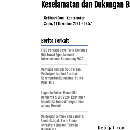
Keselamatan dan Dukungan Ba
Ketikjari.com
- Kontributor
Senin, 11 November 2024 - 06:57
Berita Terkait
ITDC Perkuat Daya Tarik The Nusa
Dua Lewat Agenda Event
Internasional Sepanjang 2026
Peminat Tembus 300 Persen,
Poltekpar Lombok Perluas
Kesempatan Kuliah bagi Putra-
Putri NTB
Legenda Puteri Mandalika
Bergema di JFC 2026, Kontingen
Mandalika Lombok Tengah Tuai
Aplaus Meriah
Poltekpar Lombok dan Samara
Lombok Jajaki Kerja Sama
Strategis Siapkan Talenta
Ketikjati.com
Pariwisata