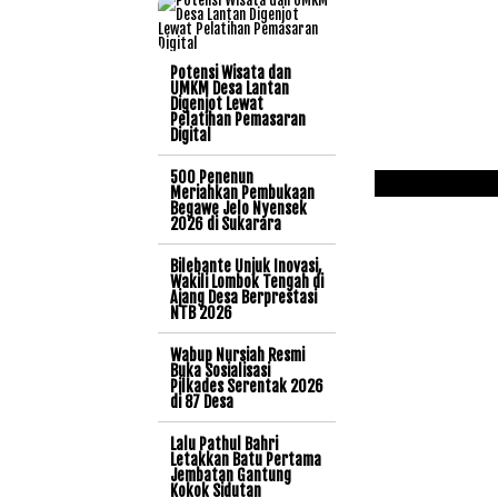
Potensi Wisata dan
UMKM Desa Lantan
Digenjot Lewat
Pelatihan Pemasaran
Digital
500 Penenun
Meriahkan Pembukaan
Begawe Jelo Nyensek
2026 di Sukarara
Bilebante Unjuk Inovasi,
Wakili Lombok Tengah di
Ajang Desa Berprestasi
NTB 2026
Wabup Nursiah Resmi
Buka Sosialisasi
Pilkades Serentak 2026
di 87 Desa
Lalu Pathul Bahri
Letakkan Batu Pertama
Jembatan Gantung
Kokok Sidutan