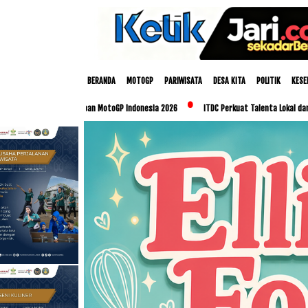
BERANDA
MOTOGP
PARIWISATA
DESA KITA
POLITIK
KESE
rsiapan MotoGP Indonesia 2026
ITDC Perkuat Talenta Lokal dan UMKM Lewat Program