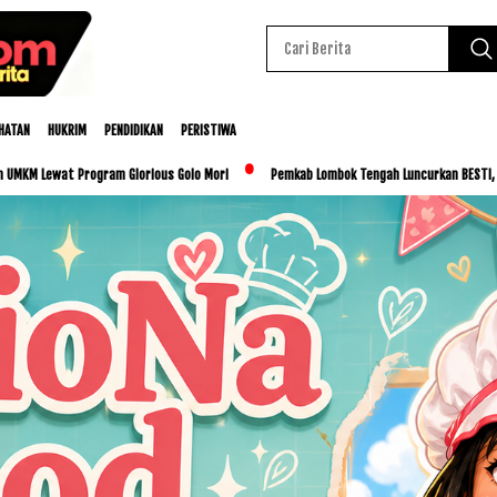
HATAN
HUKRIM
PENDIDIKAN
PERISTIWA
 Glorious Golo Mori
Pemkab Lombok Tengah Luncurkan BESTI, Libatkan Ribuan Siswa