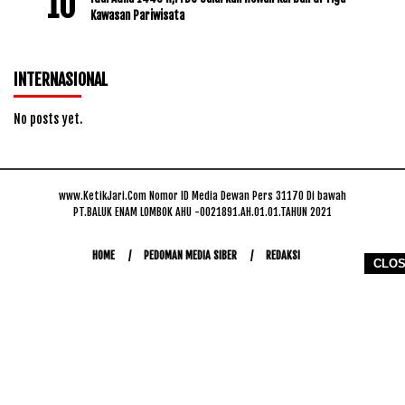
Kawasan Pariwisata
INTERNASIONAL
No posts yet.
www.KetikJari.Com Nomor ID Media Dewan Pers 31170 Di bawah
PT.BALUK ENAM LOMBOK AHU -0021891.AH.01.01.TAHUN 2021
HOME
PEDOMAN MEDIA SIBER
REDAKSI
CLO
COPYRIGHT © 2026 WWW.KETIKJARI.COM - ALL RIGHTS RESERVED