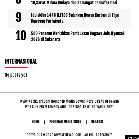
10,Sarat Makna Budaya dan Semangat Transformasi
Idul Adha 1446 H,ITDC Salurkan Hewan Kurban di Tiga
Kawasan Pariwisata
500 Penenun Meriahkan Pembukaan Begawe Jelo Nyensek
2026 di Sukarara
INTERNASIONAL
No posts yet.
www.KetikJari.Com Nomor ID Media Dewan Pers 31170 Di bawah
PT.BALUK ENAM LOMBOK AHU -0021891.AH.01.01.TAHUN 2021
HOME
PEDOMAN MEDIA SIBER
REDAKSI
COPYRIGHT © 2026 WWW.KETIKJARI.COM - ALL RIGHTS RESERVED
CLO