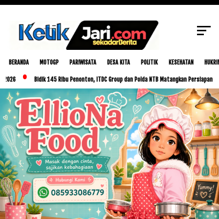
SCROLL TO CONTINUE WITH CONTENT
BERANDA
MOTOGP
PARIWISATA
DESA KITA
POLITIK
KESEHATAN
HUKRI
Bidik 145 Ribu Penonton, ITDC Group dan Polda NTB Matangkan Persiapan MotoGP Ind