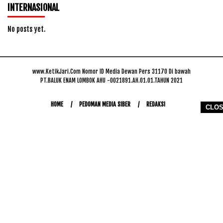
INTERNASIONAL
No posts yet.
www.KetikJari.Com Nomor ID Media Dewan Pers 31170 Di bawah
PT.BALUK ENAM LOMBOK AHU -0021891.AH.01.01.TAHUN 2021
HOME
PEDOMAN MEDIA SIBER
REDAKSI
CLO
COPYRIGHT © 2026 WWW.KETIKJARI.COM - ALL RIGHTS RESERVED