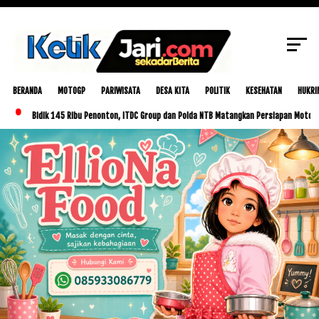
SCROLL TO CONTINUE WITH CONTENT
BERANDA
MOTOGP
PARIWISATA
DESA KITA
POLITIK
KESEHATAN
HUKRI
dik 145 Ribu Penonton, ITDC Group dan Polda NTB Matangkan Persiapan MotoGP Indonesia