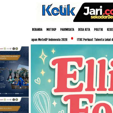
BERANDA
MOTOGP
PARIWISATA
DESA KITA
POLITIK
KESE
siapan MotoGP Indonesia 2026
ITDC Perkuat Talenta Lokal dan UMKM Lewat Program