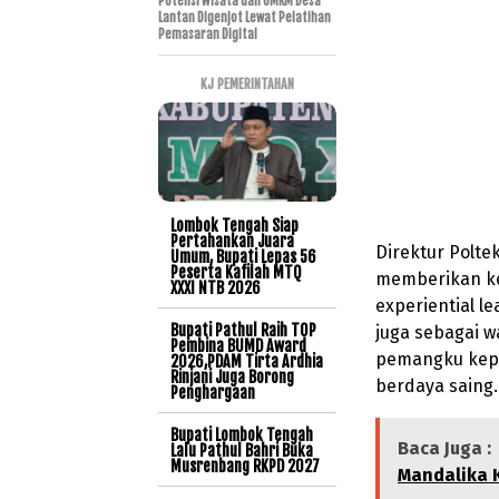
Potensi Wisata dan UMKM Desa
Lantan Digenjot Lewat Pelatihan
Pemasaran Digital
KJ PEMERINTAHAN
Lombok Tengah Siap
Pertahankan Juara
Direktur Polt
Umum, Bupati Lepas 56
Peserta Kafilah MTQ
memberikan ke
XXXI NTB 2026
experiential l
Bupati Pathul Raih TOP
juga sebagai w
Pembina BUMD Award
pemangku kepe
2026,PDAM Tirta Ardhia
Rinjani Juga Borong
berdaya saing
Penghargaan
Bupati Lombok Tengah
Baca Juga :
Lalu Pathul Bahri Buka
Musrenbang RKPD 2027
Mandalika K