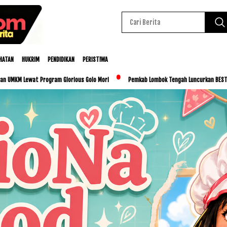
HATAN
HUKRIM
PENDIDIKAN
PERISTIWA
 Glorious Golo Mori
Pemkab Lombok Tengah Luncurkan BESTI, Libatkan Ribuan Siswa 
Baca Juga :
Letkol Arm Karimmuddin