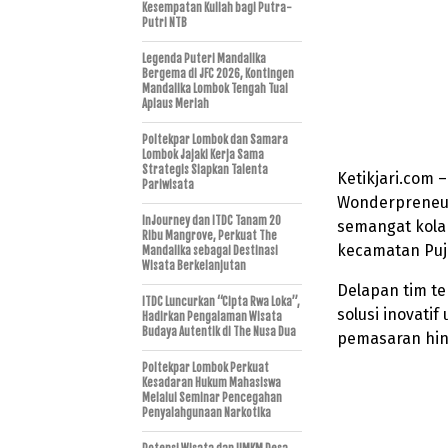
Kesempatan Kuliah bagi Putra-
Putri NTB
Legenda Puteri Mandalika
Bergema di JFC 2026, Kontingen
Mandalika Lombok Tengah Tuai
Aplaus Meriah
Poltekpar Lombok dan Samara
Lombok Jajaki Kerja Sama
Strategis Siapkan Talenta
Ketikjari.com 
Pariwisata
Wonderpreneur
InJourney dan ITDC Tanam 20
semangat kolab
Ribu Mangrove, Perkuat The
kecamatan Puj
Mandalika sebagai Destinasi
Wisata Berkelanjutan
Delapan tim t
ITDC Luncurkan “Cipta Rwa Loka”,
solusi inovati
Hadirkan Pengalaman Wisata
Budaya Autentik di The Nusa Dua
pemasaran hin
Poltekpar Lombok Perkuat
Kesadaran Hukum Mahasiswa
Melalui Seminar Pencegahan
Penyalahgunaan Narkotika