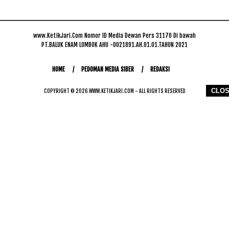
www.KetikJari.Com Nomor ID Media Dewan Pers 31170 Di bawah
PT.BALUK ENAM LOMBOK AHU -0021891.AH.01.01.TAHUN 2021
HOME
PEDOMAN MEDIA SIBER
REDAKSI
CLO
COPYRIGHT © 2026 WWW.KETIKJARI.COM - ALL RIGHTS RESERVED