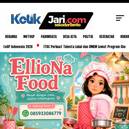
SCROLL TO CONTINUE WITH CONTENT
BERANDA
MOTOGP
PARIWISATA
DESA KITA
POLITIK
KESEHATAN
HUKRI
onesia 2026
ITDC Perkuat Talenta Lokal dan UMKM Lewat Program Glorious Golo Mor