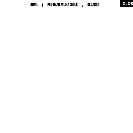
CLO
HOME
PEDOMAN MEDIA SIBER
REDAKSI
COPYRIGHT © 2026 WWW.KETIKJARI.COM - ALL RIGHTS RESERVED