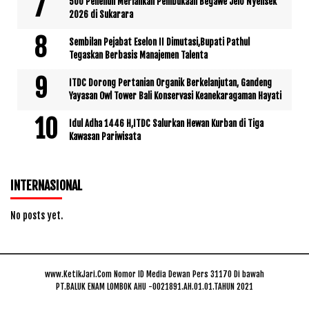
500 Penenun Meriahkan Pembukaan Begawe Jelo Nyensek
2026 di Sukarara
Sembilan Pejabat Eselon II Dimutasi,Bupati Pathul
Tegaskan Berbasis Manajemen Talenta
ITDC Dorong Pertanian Organik Berkelanjutan, Gandeng
Yayasan Owl Tower Bali Konservasi Keanekaragaman Hayati
Idul Adha 1446 H,ITDC Salurkan Hewan Kurban di Tiga
Kawasan Pariwisata
INTERNASIONAL
No posts yet.
www.KetikJari.Com Nomor ID Media Dewan Pers 31170 Di bawah
PT.BALUK ENAM LOMBOK AHU -0021891.AH.01.01.TAHUN 2021