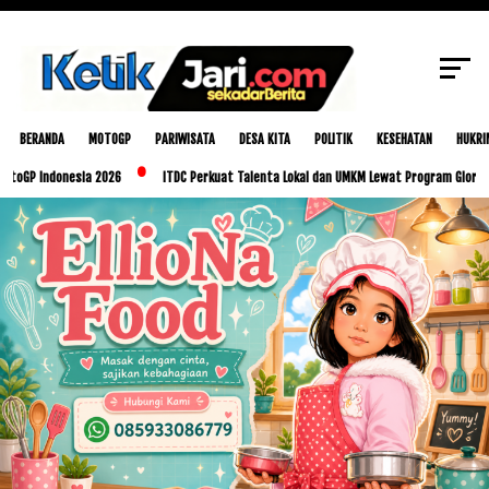
SCROLL TO CONTINUE WITH CONTENT
BERANDA
MOTOGP
PARIWISATA
DESA KITA
POLITIK
KESEHATAN
HUKRI
donesia 2026
ITDC Perkuat Talenta Lokal dan UMKM Lewat Program Glorious Golo Mo