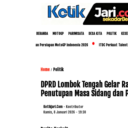
BERANDA
MOTOGP
PARIWISATA
DESA KITA
POLITIK
KESE
Polda NTB Matangkan Persiapan MotoGP Indonesia 2026
ITDC Perkuat Talenta Lokal
Home
Politik
/
DPRD Lombok Tengah Gelar Ra
Penutupan Masa Sidang dan P
Ketikjari.com
- Kontributor
Kamis, 8 Januari 2026 - 19:30