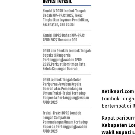
Berita Terkait
Komisi IV DPRD Lombok Tengah
Bedah KUA-PPAS 2027, Fokus
Tingkatkan Layanan Pendidikan,
Kesehatan, dan Sosial
Komisi I DPRD Bahas KUA-PPAS
APBD 2027 Bersama OPD
DPRD dan Pemkab Lombok Tengah
Sepakati Ranperda
Pertanggungjawaban APBD
2025,Perkuat Komitmen Tata
Kelola Keuangan Daerah
DPRD Lombok Tengah Gelar
Paripurna Jawaban Kepala
Daerah atas Pemandangan
Ketiknari.com
Umum Fraksi-Fraksi terhadap
Ranperda Pertanggungjawaban
Lombok Tengah
APBD 2025
bertempat di 
Fraksi-Fraksi DPRD Lombok
Rapat paripur
Tengah Sampaikan
Pemandangan Umum terhadap
Kabupaten Lom
Raperda Pertanggungjawaban
APBD 2025
Wakil Bupati L