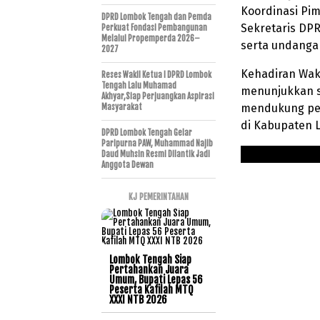
Koordinasi Pi
DPRD Lombok Tengah dan Pemda
Sekretaris DPR
Perkuat Fondasi Pembangunan
Melalui Propemperda 2026–
serta undangan
2027
Kehadiran Wak
Reses Wakil Ketua I DPRD Lombok
Tengah Lalu Muhamad
menunjukkan si
Akhyar,Siap Perjuangkan Aspirasi
mendukung pe
Masyarakat
di Kabupaten 
DPRD Lombok Tengah Gelar
Paripurna PAW, Muhammad Najib
Daud Muhsin Resmi Dilantik Jadi
Anggota Dewan
KJ PEMERINTAHAN
Lombok Tengah Siap
Pertahankan Juara
Umum, Bupati Lepas 56
Peserta Kafilah MTQ
XXXI NTB 2026