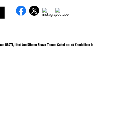
, Libatkan Ribuan Siswa Tanam Cabai untuk Kendalikan Inflasi
ITDC dan IMI Jalin 