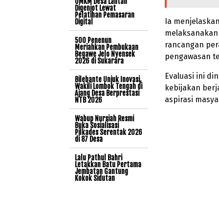
UMKM Desa Lantan
Digenjot Lewat
Pelatihan Pemasaran
Ia menjelaska
Digital
melaksanakan 
500 Penenun
rancangan per
Meriahkan Pembukaan
Begawe Jelo Nyensek
pengawasan te
2026 di Sukarara
Evaluasi ini d
Bilebante Unjuk Inovasi,
Wakili Lombok Tengah di
kebijakan ber
Ajang Desa Berprestasi
aspirasi masya
NTB 2026
Wabup Nursiah Resmi
Buka Sosialisasi
Pilkades Serentak 2026
di 87 Desa
Lalu Pathul Bahri
Letakkan Batu Pertama
Jembatan Gantung
Kokok Sidutan