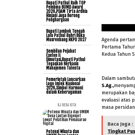
Bupati Pathul Raih TOP
Pembina BUMD Award
2026,PDAM Tirta Ardhia
Rinjani Juga Borong
Penghargaan
Bupati Lombok Tengah
Lalu Pathul Bahri Buka
Agenda pertam
Musrenbang RKPD 2027
Pertama Tahun
Sembilan Pejabat
Kedua Tahun S
Eselon II
Dimutasi,Bupati Pathul
Tegaskan Berbasis
Manajemen Talenta
Dalam sambut
Pemerintah Luncurkan
Logo Imlek Nasional
S.Ag.,
menyamp
2026,Simbol Harmoni
dalam Keberagaman
merupakan bag
evaluasi atas
KJ DESA KITA
masa persidan
Baca Juga :
Tingkat Pu
Potensi Wisata dan