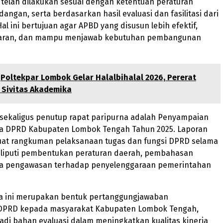
telah dilakukan sesuai dengan ketentuan peraturan
ngan, serta berdasarkan hasil evaluasi dan fasilitasi dari
Hal ini bertujuan agar APBD yang disusun lebih efektif,
sparan, dan mampu menjawab kebutuhan pembangunan
Poltekpar Lombok Gelar Halalbihalal 2026, Pererat
 Sivitas Akademika
 sekaligus penutup rapat paripurna adalah Penyampaian
ja DPRD Kabupaten Lombok Tengah Tahun 2025. Laporan
at rangkuman pelaksanaan tugas dan fungsi DPRD selama
eliputi pembentukan peraturan daerah, pembahasan
ta pengawasan terhadap penyelenggaraan pemerintahan
ja ini merupakan bentuk pertanggungjawaban
DPRD kepada masyarakat Kabupaten Lombok Tengah,
adi bahan evaluasi dalam meningkatkan kualitas kinerja