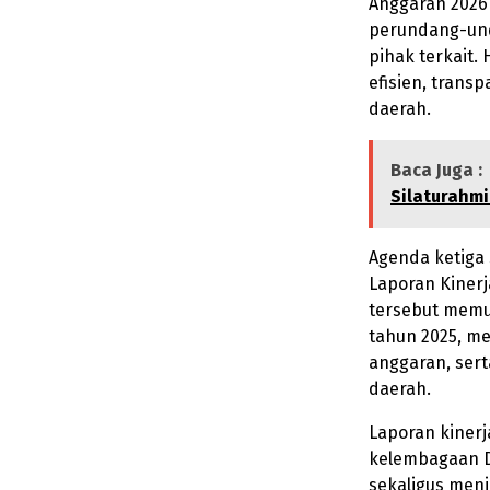
Anggaran 2026 
perundang-unda
pihak terkait. 
efisien, tran
daerah.
Baca Juga :
Silaturahmi
Agenda ketiga
Laporan Kiner
tersebut memu
tahun 2025, m
anggaran, ser
daerah.
Laporan kiner
kelembagaan 
sekaligus menj