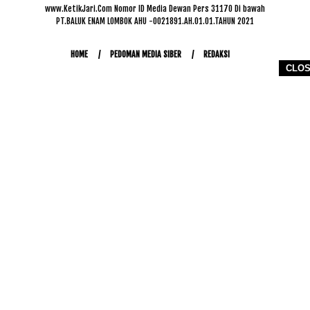
www.KetikJari.Com Nomor ID Media Dewan Pers 31170 Di bawah
PT.BALUK ENAM LOMBOK AHU -0021891.AH.01.01.TAHUN 2021
HOME
PEDOMAN MEDIA SIBER
REDAKSI
CLO
COPYRIGHT © 2026 WWW.KETIKJARI.COM - ALL RIGHTS RESERVED