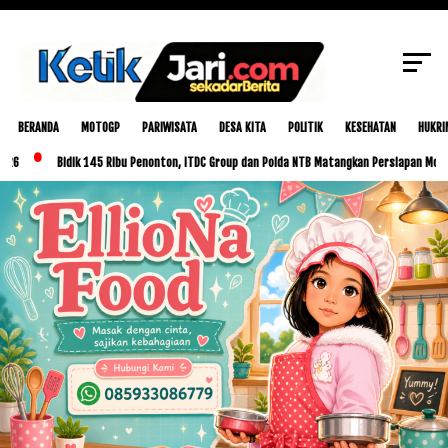
dan Wabup Bersama Forkopimda Pantau
SCROLL TO CONTINUE WITH CONTENT
Pencoblosan
BERANDA
MOTOGP
PARIWISATA
DESA KITA
POLITIK
KESEHATAN
HUKRI
Bidik 145 Ribu Penonton, ITDC Group dan Polda NTB Matangkan Persiapan MotoGP Indon