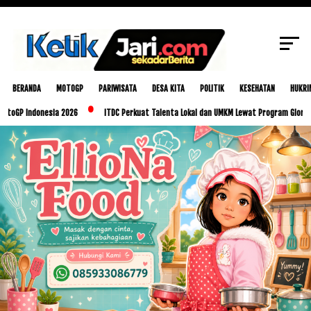
SCROLL TO CONTINUE WITH CONTENT
BERANDA
MOTOGP
PARIWISATA
DESA KITA
POLITIK
KESEHATAN
HUKRI
onesia 2026
ITDC Perkuat Talenta Lokal dan UMKM Lewat Program Glorious Golo Mo