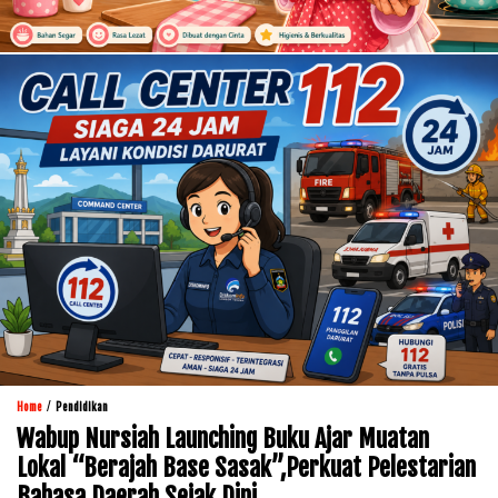
/
Home
Pendidikan
Wabup Nursiah Launching Buku Ajar Muatan
Lokal “Berajah Base Sasak”,Perkuat Pelestarian
Bahasa Daerah Sejak Dini