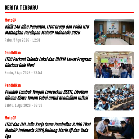
BERITA TERBARU
MotoGP
Bidik 145 Ribu Penonton, ITDC Group dan Polda NTB
Matangkan Persiapan MotoGP Indonesia 2026
Rabu, 5 Agu 2026 - 12:31
Pendidikan
ITDC Perkuat Talenta Lokal dan UMKM Lewat Program
Glorious Golo Mori
Senin, 3 Agu 2026 - 23:54
Pendidikan
Pemkab Lombok Tengah Luncurkan BESTI, Libatkan
Ribuan Siswa Tanam Cabai untuk Kendalikan Inflasi
Sabtu, 1 Agu 2026 - 09:13
MotoGP
ITDC dan IMI Jalin Kerja Sama Pembelian 8.000 Tiket
MotoGP Indonesia 2026,Dukung Mario Aji dan Veda
Ega