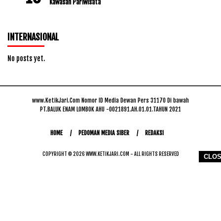
Kawasan Pariwisata
INTERNASIONAL
No posts yet.
www.KetikJari.Com Nomor ID Media Dewan Pers 31170 Di bawah
PT.BALUK ENAM LOMBOK AHU -0021891.AH.01.01.TAHUN 2021
HOME
PEDOMAN MEDIA SIBER
REDAKSI
COPYRIGHT © 2026 WWW.KETIKJARI.COM - ALL RIGHTS RESERVED
CLO