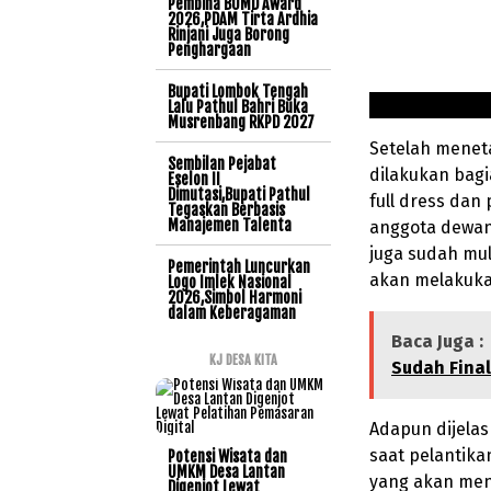
Pembina BUMD Award
2026,PDAM Tirta Ardhia
Rinjani Juga Borong
Penghargaan
Bupati Lombok Tengah
Lalu Pathul Bahri Buka
Musrenbang RKPD 2027
Setelah meneta
Sembilan Pejabat
dilakukan bag
Eselon II
Dimutasi,Bupati Pathul
full dress dan
Tegaskan Berbasis
Manajemen Talenta
anggota dewan
juga sudah mul
Pemerintah Luncurkan
akan melakukan
Logo Imlek Nasional
2026,Simbol Harmoni
dalam Keberagaman
Baca Juga :
KJ DESA KITA
Sudah Fina
Adapun dijela
saat pelantika
Potensi Wisata dan
UMKM Desa Lantan
yang akan men
Digenjot Lewat