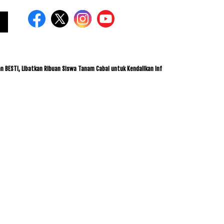
, Libatkan Ribuan Siswa Tanam Cabai untuk Kendalikan Inflasi
ITDC dan IMI Jalin 