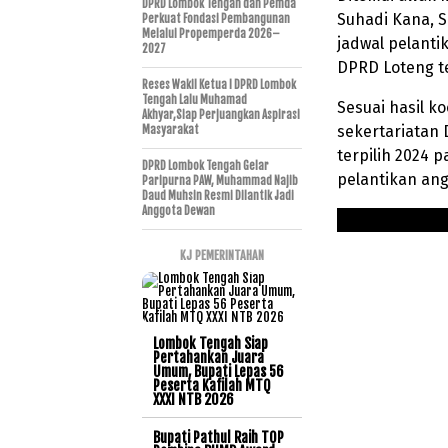
DPRD Lombok Tengah dan Pemda
Suhadi Kana, 
Perkuat Fondasi Pembangunan
Melalui Propemperda 2026–
jadwal pelant
2027
DPRD Loteng te
Reses Wakil Ketua I DPRD Lombok
Tengah Lalu Muhamad
Sesuai hasil k
Akhyar,Siap Perjuangkan Aspirasi
sekertariatan
Masyarakat
terpilih 2024 
DPRD Lombok Tengah Gelar
pelantikan ang
Paripurna PAW, Muhammad Najib
Daud Muhsin Resmi Dilantik Jadi
Anggota Dewan
KJ PEMERINTAHAN
Lombok Tengah Siap
Pertahankan Juara
Umum, Bupati Lepas 56
Peserta Kafilah MTQ
XXXI NTB 2026
Bupati Pathul Raih TOP