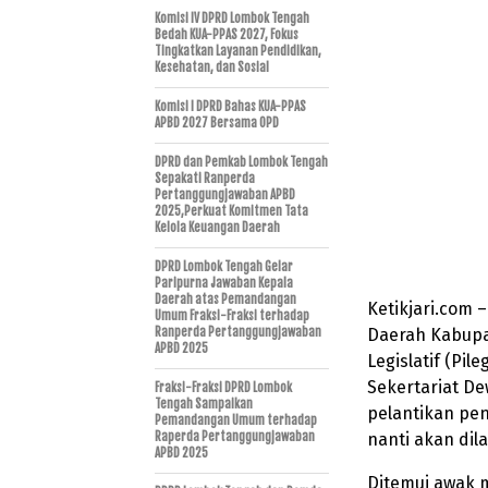
Komisi IV DPRD Lombok Tengah
Bedah KUA-PPAS 2027, Fokus
Tingkatkan Layanan Pendidikan,
Kesehatan, dan Sosial
Komisi I DPRD Bahas KUA-PPAS
APBD 2027 Bersama OPD
DPRD dan Pemkab Lombok Tengah
Sepakati Ranperda
Pertanggungjawaban APBD
2025,Perkuat Komitmen Tata
Kelola Keuangan Daerah
DPRD Lombok Tengah Gelar
Paripurna Jawaban Kepala
Daerah atas Pemandangan
Ketikjari.com 
Umum Fraksi-Fraksi terhadap
Ranperda Pertanggungjawaban
Daerah Kabupa
APBD 2025
Legislatif (Pil
Sekertariat D
Fraksi-Fraksi DPRD Lombok
Tengah Sampaikan
pelantikan pe
Pemandangan Umum terhadap
Raperda Pertanggungjawaban
nanti akan di
APBD 2025
Ditemui awak 