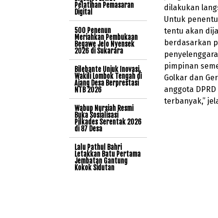
Pelatihan Pemasaran
dilakukan lan
Digital
Untuk penentu
500 Penenun
tentu akan dij
Meriahkan Pembukaan
berdasarkan p
Begawe Jelo Nyensek
2026 di Sukarara
penyelenggara.
pimpinan semen
Bilebante Unjuk Inovasi,
Wakili Lombok Tengah di
Golkar dan Ger
Ajang Desa Berprestasi
anggota DPRD t
NTB 2026
terbanyak,” jel
Wabup Nursiah Resmi
Buka Sosialisasi
Pilkades Serentak 2026
di 87 Desa
Lalu Pathul Bahri
Letakkan Batu Pertama
Jembatan Gantung
Kokok Sidutan