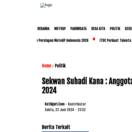
BERANDA
MOTOGP
PARIWISATA
DESA KITA
POLITIK
KESE
Polda NTB Matangkan Persiapan MotoGP Indonesia 2026
ITDC Perkuat Talenta Lokal
Home
Politik
/
Sekwan Suhadi Kana : Anggota
2024
Ketikjari.com
- Kontributor
Sabtu, 22 Juni 2024 - 23:52
Berita Terkait