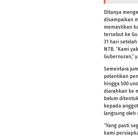
Ditanya mengen
disampaikan m
memastikan ka
tersebut ke Gu
31 hari setela
NTB. “Kami yak
Gubernuran,” y
Sementara juml
pelantikan pe
hingga 500 un
diarahkan ke 
belum ditentu
kepada anggota
langsung oleh
“Yang pasti se
kami persiapka