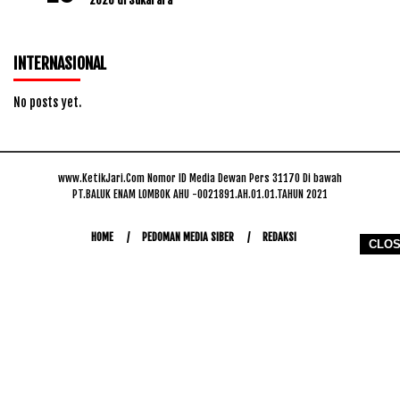
INTERNASIONAL
No posts yet.
www.KetikJari.Com Nomor ID Media Dewan Pers 31170 Di bawah
PT.BALUK ENAM LOMBOK AHU -0021891.AH.01.01.TAHUN 2021
HOME
PEDOMAN MEDIA SIBER
REDAKSI
CLO
COPYRIGHT © 2026 WWW.KETIKJARI.COM - ALL RIGHTS RESERVED