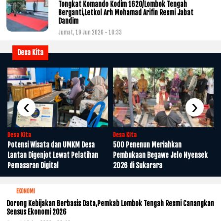
Tongkat Komando Kodim 1620/Lombok Tengah
Berganti,Letkol Arh Mohamad Arifin Resmi Jabat
Dandim
Jumat, 19 Jun 2026 - 10:33
Desa Kita
i
‹
›
Desa Kita
Desa Kita
Potensi Wisata dan UMKM Desa
500 Penenun Meriahkan
Lantan Digenjot Lewat Pelatihan
Pembukaan Begawe Jelo Nyensek
Pemasaran Digital
2026 di Sukarara
EKONOMI
Dorong Kebijakan Berbasis Data,Pemkab Lombok Tengah Resmi Canangkan
Sensus Ekonomi 2026