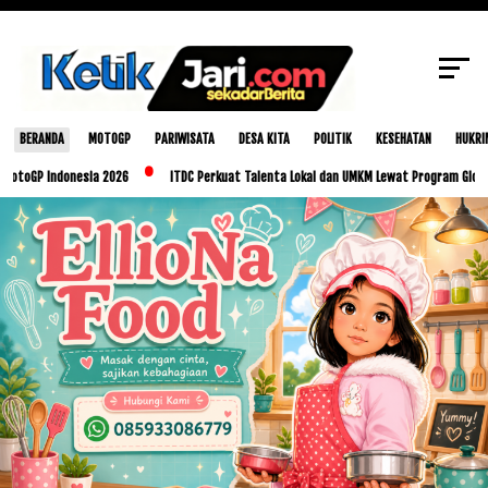
SCROLL TO CONTINUE WITH CONTENT
BERANDA
MOTOGP
PARIWISATA
DESA KITA
POLITIK
KESEHATAN
HUKRI
donesia 2026
ITDC Perkuat Talenta Lokal dan UMKM Lewat Program Glorious Golo Mo