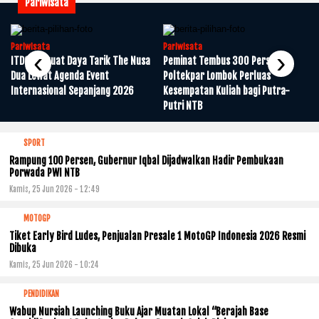
Pariwisata
Pariwisata
Pariwisata
‹
›
ITDC Perkuat Daya Tarik The Nusa
Peminat Tembus 300 Persen,
Dua Lewat Agenda Event
Poltekpar Lombok Perluas
m
Internasional Sepanjang 2026
Kesempatan Kuliah bagi Putra-
Putri NTB
SPORT
Rampung 100 Persen, Gubernur Iqbal Dijadwalkan Hadir Pembukaan
Porwada PWI NTB
Kamis, 25 Jun 2026 - 12:49
MOTOGP
Tiket Early Bird Ludes, Penjualan Presale 1 MotoGP Indonesia 2026 Resmi
Dibuka
Kamis, 25 Jun 2026 - 10:24
PENDIDIKAN
Wabup Nursiah Launching Buku Ajar Muatan Lokal “Berajah Base