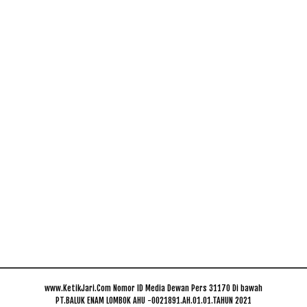
www.KetikJari.Com Nomor ID Media Dewan Pers 31170 Di bawah
PT.BALUK ENAM LOMBOK AHU -0021891.AH.01.01.TAHUN 2021