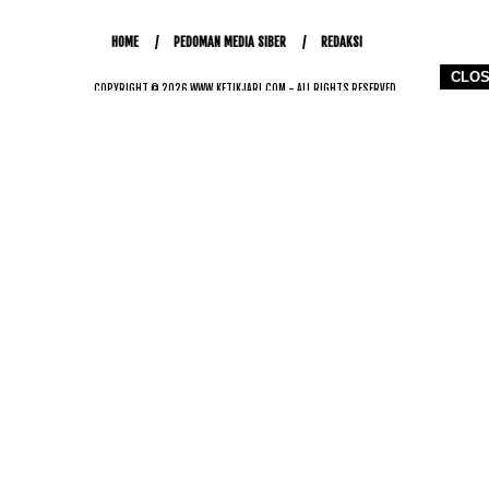
HOME
PEDOMAN MEDIA SIBER
REDAKSI
CLO
COPYRIGHT © 2026 WWW.KETIKJARI.COM - ALL RIGHTS RESERVED