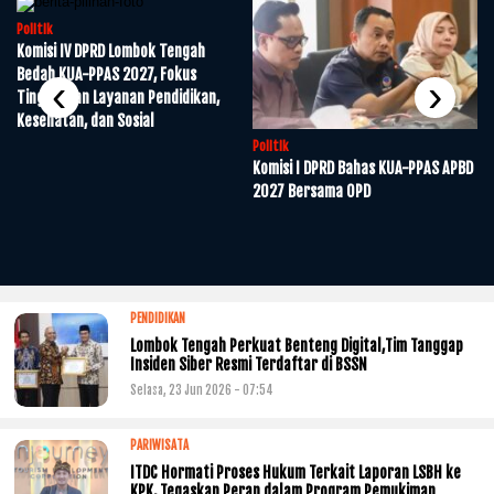
Politik
Komisi IV DPRD Lombok Tengah
Bedah KUA-PPAS 2027, Fokus
‹
›
Tingkatkan Layanan Pendidikan,
Kesehatan, dan Sosial
Politik
P
Komisi I DPRD Bahas KUA-PPAS APBD
2027 Bersama OPD
PENDIDIKAN
Lombok Tengah Perkuat Benteng Digital,Tim Tanggap
Insiden Siber Resmi Terdaftar di BSSN
Selasa, 23 Jun 2026 - 07:54
PARIWISATA
ITDC Hormati Proses Hukum Terkait Laporan LSBH ke
KPK, Tegaskan Peran dalam Program Pemukiman