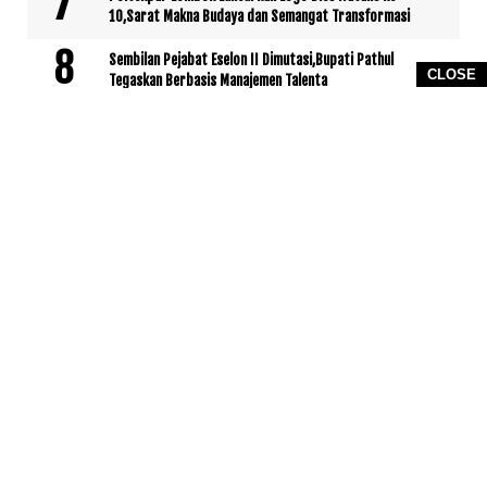
10,Sarat Makna Budaya dan Semangat Transformasi
Sembilan Pejabat Eselon II Dimutasi,Bupati Pathul
CLOSE
Tegaskan Berbasis Manajemen Talenta
Lalu Pathul Bahri Letakkan Batu Pertama Jembatan
Gantung Kokok Sidutan
500 Penenun Meriahkan Pembukaan Begawe Jelo Nyensek
2026 di Sukarara
INTERNASIONAL
No posts yet.
www.KetikJari.Com Nomor ID Media Dewan Pers 31170 Di bawah
PT.BALUK ENAM LOMBOK AHU -0021891.AH.01.01.TAHUN 2021