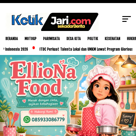
SCROLL TO CONTINUE WITH CONTENT
BERANDA
MOTOGP
PARIWISATA
DESA KITA
POLITIK
KESEHATAN
HUKRI
esia 2026
ITDC Perkuat Talenta Lokal dan UMKM Lewat Program Glorious Golo Mori