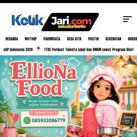
SCROLL TO CONTINUE WITH CONTENT
BERANDA
MOTOGP
PARIWISATA
DESA KITA
POLITIK
KESEHATAN
HUKRI
onesia 2026
ITDC Perkuat Talenta Lokal dan UMKM Lewat Program Glorious Golo Mor