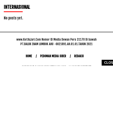
INTERNASIONAL
No posts yet.
www.KetikJari.Com Nomor ID Media Dewan Pers 31170 Di bawah
PT.BALUK ENAM LOMBOK AHU -0021891.AH.01.01.TAHUN 2021
HOME
PEDOMAN MEDIA SIBER
REDAKSI
CLO
COPYRIGHT © 2026 WWW.KETIKJARI.COM - ALL RIGHTS RESERVED