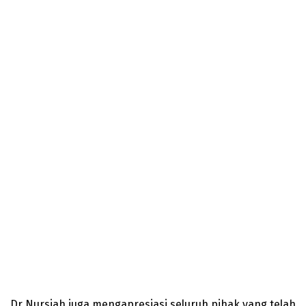
Dr Nursiah juga mengapresiasi seluruh pihak yang telah