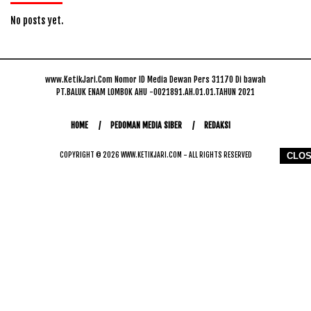
No posts yet.
www.KetikJari.Com Nomor ID Media Dewan Pers 31170 Di bawah
PT.BALUK ENAM LOMBOK AHU -0021891.AH.01.01.TAHUN 2021
HOME
PEDOMAN MEDIA SIBER
REDAKSI
COPYRIGHT © 2026 WWW.KETIKJARI.COM - ALL RIGHTS RESERVED
CLO