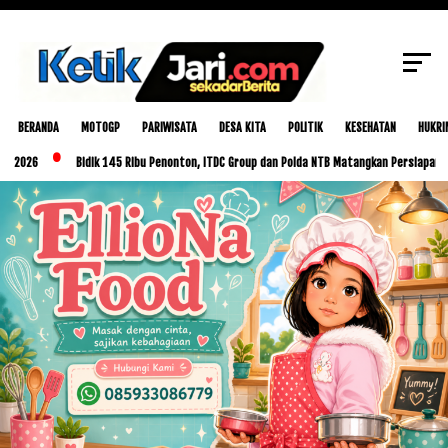
SCROLL TO CONTINUE WITH CONTENT
BERANDA
MOTOGP
PARIWISATA
DESA KITA
POLITIK
KESEHATAN
HUKRI
Bidik 145 Ribu Penonton, ITDC Group dan Polda NTB Matangkan Persiapan MotoGP I