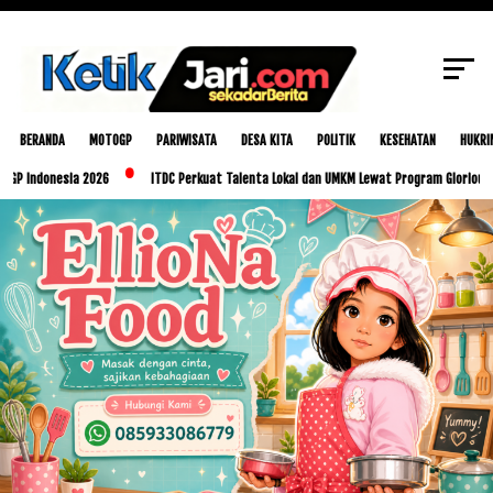
SCROLL TO CONTINUE WITH CONTENT
BERANDA
MOTOGP
PARIWISATA
DESA KITA
POLITIK
KESEHATAN
HUKRI
nesia 2026
ITDC Perkuat Talenta Lokal dan UMKM Lewat Program Glorious Golo Mori