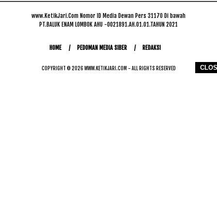
www.KetikJari.Com Nomor ID Media Dewan Pers 31170 Di bawah
PT.BALUK ENAM LOMBOK AHU -0021891.AH.01.01.TAHUN 2021
HOME
PEDOMAN MEDIA SIBER
REDAKSI
CLO
COPYRIGHT © 2026 WWW.KETIKJARI.COM - ALL RIGHTS RESERVED