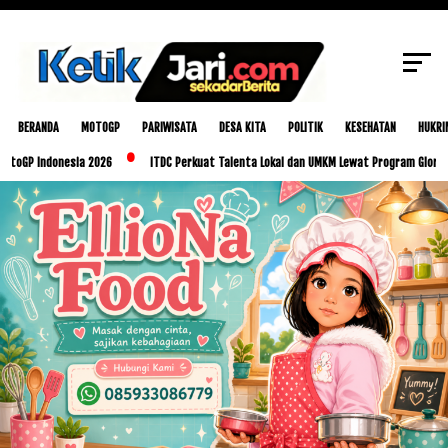
Sidang Paripurna
SCROLL TO CONTINUE WITH CONTENT
BERANDA
MOTOGP
PARIWISATA
DESA KITA
POLITIK
KESEHATAN
HUKRI
donesia 2026
ITDC Perkuat Talenta Lokal dan UMKM Lewat Program Glorious Golo Mo