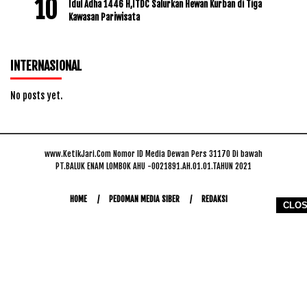
Idul Adha 1446 H,ITDC Salurkan Hewan Kurban di Tiga
Kawasan Pariwisata
INTERNASIONAL
No posts yet.
www.KetikJari.Com Nomor ID Media Dewan Pers 31170 Di bawah
PT.BALUK ENAM LOMBOK AHU -0021891.AH.01.01.TAHUN 2021
HOME
PEDOMAN MEDIA SIBER
REDAKSI
CLO
COPYRIGHT © 2026 WWW.KETIKJARI.COM - ALL RIGHTS RESERVED