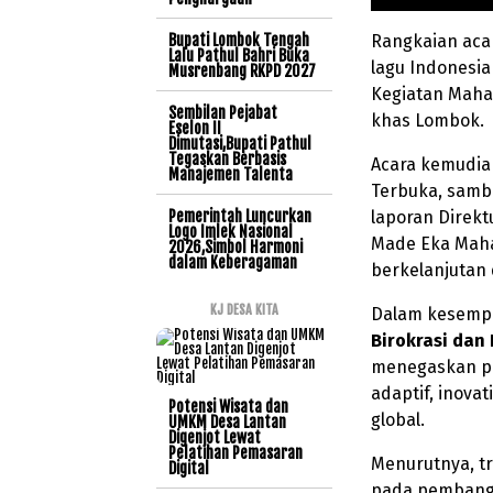
Bupati Lombok Tengah
Rangkaian aca
Lalu Pathul Bahri Buka
lagu Indonesia
Musrenbang RKPD 2027
Kegiatan Maha
Sembilan Pejabat
khas Lombok.
Eselon II
Dimutasi,Bupati Pathul
Tegaskan Berbasis
Acara kemudia
Manajemen Talenta
Terbuka, sambu
Pemerintah Luncurkan
laporan Direktu
Logo Imlek Nasional
Made Eka Mah
2026,Simbol Harmoni
dalam Keberagaman
berkelanjutan
KJ DESA KITA
Dalam kesemp
Birokrasi dan 
menegaskan pe
adaptif, inovat
Potensi Wisata dan
global.
UMKM Desa Lantan
Digenjot Lewat
Pelatihan Pemasaran
Menurutnya, tr
Digital
pada pembangu