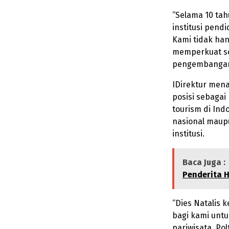
“Selama 10 ta
institusi pend
Kami tidak han
memperkuat ser
pengembangan 
IDirektur men
posisi sebagai
tourism di Ind
nasional maupu
institusi.
Baca Juga :
Penderita H
“Dies Natalis 
bagi kami untu
pariwisata. P