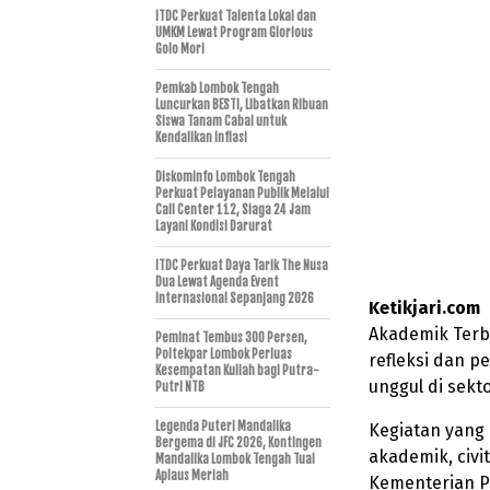
ITDC Perkuat Talenta Lokal dan
UMKM Lewat Program Glorious
Golo Mori
Pemkab Lombok Tengah
Luncurkan BESTI, Libatkan Ribuan
Siswa Tanam Cabai untuk
Kendalikan Inflasi
Diskominfo Lombok Tengah
Perkuat Pelayanan Publik Melalui
Call Center 112, Siaga 24 Jam
Layani Kondisi Darurat
ITDC Perkuat Daya Tarik The Nusa
Dua Lewat Agenda Event
Internasional Sepanjang 2026
Ketikjari.com
–
Akademik Terb
Peminat Tembus 300 Persen,
Poltekpar Lombok Perluas
refleksi dan 
Kesempatan Kuliah bagi Putra-
unggul di sekto
Putri NTB
Legenda Puteri Mandalika
Kegiatan yang 
Bergema di JFC 2026, Kontingen
akademik, civi
Mandalika Lombok Tengah Tuai
Aplaus Meriah
Kementerian Pa