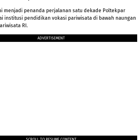
ni menjadi penanda perjalanan satu dekade Poltekpar
 institusi pendidikan vokasi pariwisata di bawah naungan
riwisata RI.
ADVERTISEMENT
SCROLL TO RESUME CONTENT