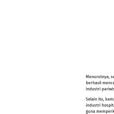
Menurutnya, s
berhasil mence
industri pariw
Selain itu, ka
industri hospi
guna memperk