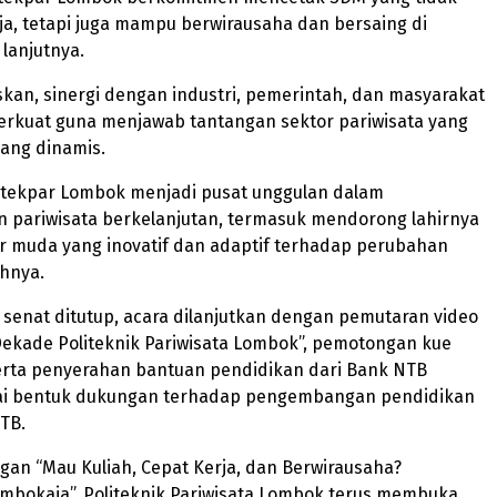
ja, tetapi juga mampu berwirausaha dan bersaing di
 lanjutnya.
skan, sinergi dengan industri, pemerintah, dan masyarakat
perkuat guna menjawab tantangan sektor pariwisata yang
ang dinamis.
oltekpar Lombok menjadi pusat unggulan dalam
pariwisata berkelanjutan, termasuk mendorong lahirnya
 muda yang inovatif dan adaptif terhadap perubahan
hnya.
 senat ditutup, acara dilanjutkan dengan pemutaran video
Dekade Politeknik Pariwisata Lombok”, pemotongan kue
serta penyerahan bantuan pendidikan dari Bank NTB
ai bentuk dukungan terhadap pengembangan pendidikan
NTB.
an “Mau Kuliah, Cepat Kerja, dan Berwirausaha?
ombokaja”, Politeknik Pariwisata Lombok terus membuka