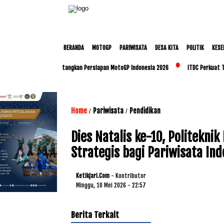
BERANDA
MOTOGP
PARIWISATA
DESA KITA
POLITIK
KESE
 dan Polda NTB Matangkan Persiapan MotoGP Indonesia 2026
ITDC Perkuat Talenta L
Home
Pariwisata
Pendidikan
/
/
Dies Natalis ke-10, Politekn
Strategis bagi Pariwisata Ind
Ketikjari.com
- Kontributor
Minggu, 10 Mei 2026 - 22:57
Berita Terkait