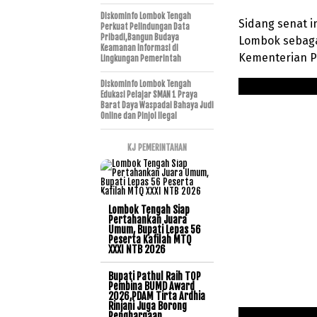
Diskominfo Lombok Tengah
Sidang senat i
Perkuat Pelindungan Data
Pribadi,Bangun Budaya
Lombok sebagai
Keamanan Informasi di
Kementerian Pa
Lingkungan Pemerintah
Diskominfo Lombok Tengah
Edukasi Pelajar SMAN 1 Praya
Barat Daya Waspadai Bahaya Judi
Online dan Pinjol Ilegal
KJ PEMERINTAHAN
Lombok Tengah Siap
Pertahankan Juara
Umum, Bupati Lepas 56
Peserta Kafilah MTQ
XXXI NTB 2026
Bupati Pathul Raih TOP
Pembina BUMD Award
2026,PDAM Tirta Ardhia
Rinjani Juga Borong
Penghargaan