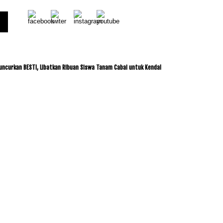
ESTI, Libatkan Ribuan Siswa Tanam Cabai untuk Kendalikan Inflasi
ITDC dan IMI J