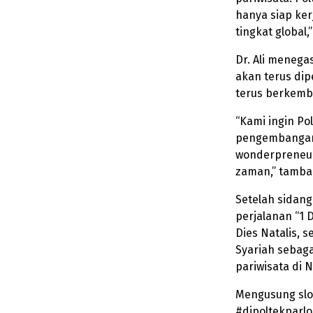
hanya siap ker
tingkat global,”
Dr. Ali menega
akan terus di
terus berkemb
“Kami ingin P
pengembangan 
wonderpreneur
zaman,” tamba
Setelah sidang
perjalanan “1 
Dies Natalis, 
Syariah sebag
pariwisata di 
Mengusung slog
#dipoltekparl