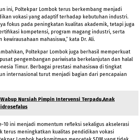
hun ini, Poltekpar Lombok terus berkembang menjadi
idikan vokasi yang adaptif terhadap kebutuhan industri.
ya fokus pada peningkatan kualitas akademik, tetapi juga
tifikasi kompetensi, program magang industri, serta
kewirausahaan mahasiswa,” kata Dr. Ali.
ambahkan, Poltekpar Lombok juga berhasil memperkuat
 pusat pengembangan pariwisata berkelanjutan dan halal
onesia Timur. Berbagai prestasi mahasiswa di tingkat
n internasional turut menjadi bagian dari pencapaian
Wabup Nursiah Pimpin Intervensi Terpadu,Anak
idrosefalus
ke-10 ini menjadi momentum refleksi sekaligus akselerasi
k terus meningkatkan kualitas pendidikan vokasi
oltekpar Lombok berkomitmen mencetak SDM yang tidak