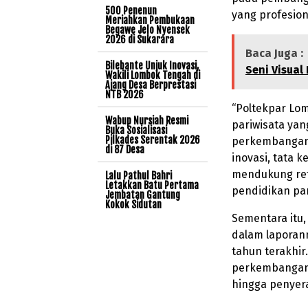
500 Penenun
yang profesion
Meriahkan Pembukaan
Begawe Jelo Nyensek
2026 di Sukarara
Baca Juga :
Bilebante Unjuk Inovasi,
Seni Visual
Wakili Lombok Tengah di
Ajang Desa Berprestasi
NTB 2026
“Poltekpar Lom
Wabup Nursiah Resmi
pariwisata ya
Buka Sosialisasi
Pilkades Serentak 2026
perkembangan 
di 87 Desa
inovasi, tata 
mendukung ref
Lalu Pathul Bahri
Letakkan Batu Pertama
pendidikan par
Jembatan Gantung
Kokok Sidutan
Sementara itu,
dalam laporan
tahun terakhi
perkembangan s
hingga penyera