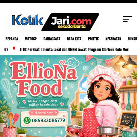
SCROLL TO CONTINUE WITH CONTENT
BERANDA
MOTOGP
PARIWISATA
DESA KITA
POLITIK
KESEHATAN
HUKRI
ITDC Perkuat Talenta Lokal dan UMKM Lewat Program Glorious Golo Mori
Pemkab