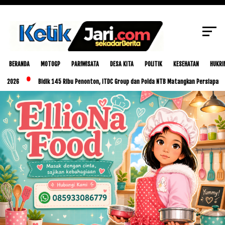
Jetski World Championship 2024
SCROLL TO CONTINUE WITH CONTENT
BERANDA
MOTOGP
PARIWISATA
DESA KITA
POLITIK
KESEHATAN
HUKRI
Bidik 145 Ribu Penonton, ITDC Group dan Polda NTB Matangkan Persiapan MotoGP In