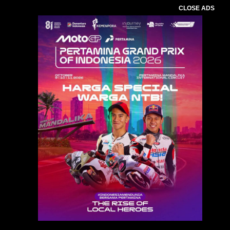
CLOSE ADS
Baca Juga :
InJourney Sukses Gelar Aquabike