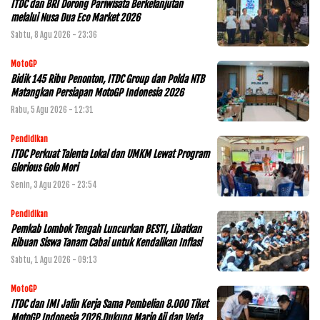
ITDC dan BRI Dorong Pariwisata Berkelanjutan
melalui Nusa Dua Eco Market 2026
Sabtu, 8 Agu 2026 - 23:36
MotoGP
Bidik 145 Ribu Penonton, ITDC Group dan Polda NTB
Matangkan Persiapan MotoGP Indonesia 2026
Rabu, 5 Agu 2026 - 12:31
Pendidikan
ITDC Perkuat Talenta Lokal dan UMKM Lewat Program
Glorious Golo Mori
Senin, 3 Agu 2026 - 23:54
Pendidikan
Pemkab Lombok Tengah Luncurkan BESTI, Libatkan
Ribuan Siswa Tanam Cabai untuk Kendalikan Inflasi
Sabtu, 1 Agu 2026 - 09:13
MotoGP
ITDC dan IMI Jalin Kerja Sama Pembelian 8.000 Tiket
MotoGP Indonesia 2026,Dukung Mario Aji dan Veda