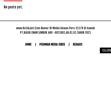
No posts yet.
www.KetikJari.Com Nomor ID Media Dewan Pers 31170 Di bawah
PT.BALUK ENAM LOMBOK AHU -0021891.AH.01.01.TAHUN 2021
HOME
PEDOMAN MEDIA SIBER
REDAKSI
CLO
COPYRIGHT © 2026 WWW.KETIKJARI.COM - ALL RIGHTS RESERVED