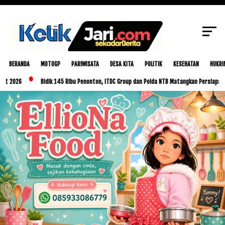
SCROLL TO CONTINUE WITH CONTENT
BERANDA
MOTOGP
PARIWISATA
DESA KITA
POLITIK
KESEHATAN
HUKRI
Bidik 145 Ribu Penonton, ITDC Group dan Polda NTB Matangkan Persiapan MotoGP I