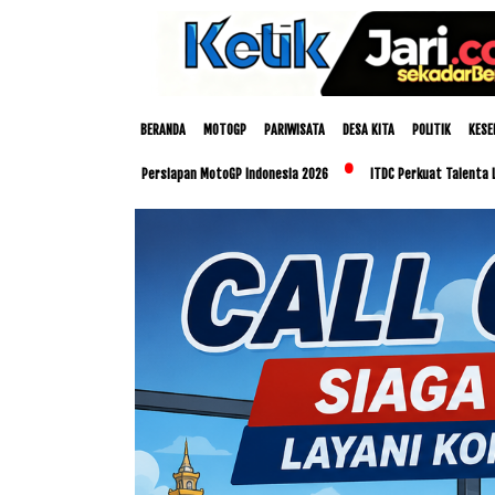
BERANDA
MOTOGP
PARIWISATA
DESA KITA
POLITIK
KESE
TB Matangkan Persiapan MotoGP Indonesia 2026
ITDC Perkuat Talenta Lokal dan UM