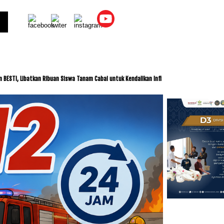
kan Ribuan Siswa Tanam Cabai untuk Kendalikan Inflasi
ITDC dan IMI Jalin Kerja S