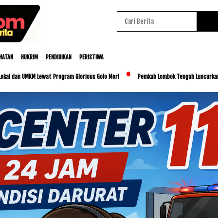
HATAN
HUKRIM
PENDIDIKAN
PERISTIWA
KM Lewat Program Glorious Golo Mori
Pemkab Lombok Tengah Luncurkan BESTI, Libat