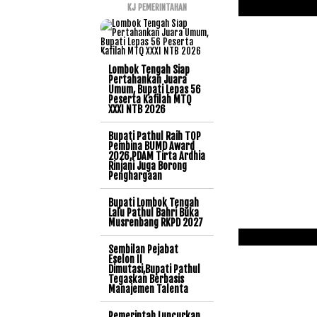
KJ PEMERINTAHAN
Lombok Tengah Siap
Pertahankan Juara
Umum, Bupati Lepas 56
Peserta Kafilah MTQ
XXXI NTB 2026
Bupati Pathul Raih TOP
Pembina BUMD Award
2026,PDAM Tirta Ardhia
Rinjani Juga Borong
Penghargaan
Bupati Lombok Tengah
Lalu Pathul Bahri Buka
Musrenbang RKPD 2027
Sembilan Pejabat
Eselon II
Dimutasi,Bupati Pathul
Tegaskan Berbasis
Manajemen Talenta
Pemerintah Luncurkan