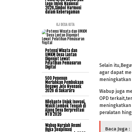
Logo Imlek Nasional
2026,Simbol Harmoni
dalam Keberagaman
KJ DESA KITA
Potensi Wisata dan
UMKM Desa Lantan
Digenjot Lewat
Pelatihan Pemasaran
Selain itu,Beg
Digital
agar dapat men
500 Penenun
meningkatkan 
Meriahkan Pembukaan
Begawe Jelo Nyensek
2026 di Sukarara
Wabup juga me
OPD terkait,t
Bilebante Unjuk Inovasi,
meningkatkan
Wakili Lombok Tengah di
Ajang Desa Berprestasi
peralatan hing
NTB 2026
Wabup Nursiah Resmi
Baca Juga :
Buka Sosialisasi