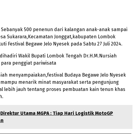
 – Sebanyak 500 penenun dari kalangan anak-anak sampai
Desa Sukarara,Kecamatan Jonggat,kabupaten Lombok
ti Festival Begawe Jelo Nyesek pada Sabtu 27 Juli 2024.
dihadiri Wakil Bupati Lombok Tengah Dr.H.M.Nursiah
n para penggiat pariwisata
iah menyampaiakan,festival Budaya Begawe Jelo Nyesek
n mampu menarik minat masyarakat serta pengunjung
l lebih jauh tentang proses pembuatan kain tenun khas
h.
Direktur Utama MGPA : Tiap Hari Logistik MotoGP
an