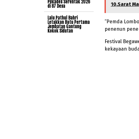
Pilkades Serentak 2026
10,Sarat M
di 87 Desa
Lalu Pathul Bahri
“Pemda Lombok
Letakkan Batu Pertama
Jembatan Gantung
penenun penen
Kokok Sidutan
Festival Bega
kekayaan buda