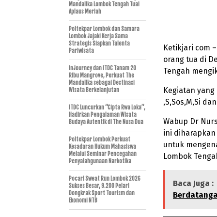
Mandalika Lombok Tengah Tuai
Aplaus Meriah
Poltekpar Lombok dan Samara
Lombok Jajaki Kerja Sama
Strategis Siapkan Talenta
Ketikjari com
Pariwisata
orang tua di 
InJourney dan ITDC Tanam 20
Tengah mengiku
Ribu Mangrove, Perkuat The
Mandalika sebagai Destinasi
Kegiatan yang 
Wisata Berkelanjutan
,S,Sos,M,Si da
ITDC Luncurkan “Cipta Rwa Loka”,
Hadirkan Pengalaman Wisata
Wabup Dr Nurs
Budaya Autentik di The Nusa Dua
ini diharapka
Poltekpar Lombok Perkuat
untuk mengena
Kesadaran Hukum Mahasiswa
Melalui Seminar Pencegahan
Lombok Tenga
Penyalahgunaan Narkotika
Pocari Sweat Run Lombok 2026
Baca Juga :
Sukses Besar, 9.200 Pelari
Dongkrak Sport Tourism dan
Berdatang
Ekonomi NTB