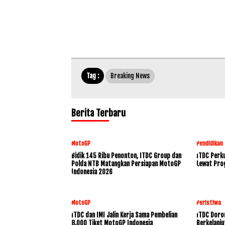
Tag :
Breaking News
Berita Terbaru
MotoGP
Pendidikan
Bidik 145 Ribu Penonton, ITDC Group dan
ITDC Perku
Polda NTB Matangkan Persiapan MotoGP
Lewat Pro
Indonesia 2026
MotoGP
Peristiwa
ITDC dan IMI Jalin Kerja Sama Pembelian
ITDC Doro
8.000 Tiket MotoGP Indonesia
Berkelanju