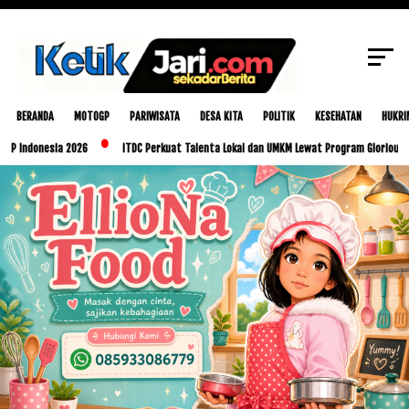
SCROLL TO CONTINUE WITH CONTENT
BERANDA
MOTOGP
PARIWISATA
DESA KITA
POLITIK
KESEHATAN
HUKRI
sia 2026
ITDC Perkuat Talenta Lokal dan UMKM Lewat Program Glorious Golo Mori