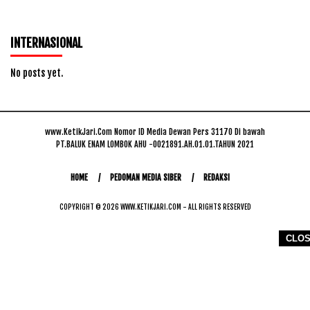
INTERNASIONAL
No posts yet.
www.KetikJari.Com Nomor ID Media Dewan Pers 31170 Di bawah
PT.BALUK ENAM LOMBOK AHU -0021891.AH.01.01.TAHUN 2021
HOME
PEDOMAN MEDIA SIBER
REDAKSI
COPYRIGHT © 2026 WWW.KETIKJARI.COM - ALL RIGHTS RESERVED
CLO