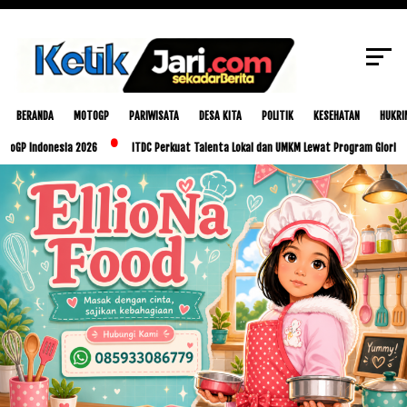
SCROLL TO CONTINUE WITH CONTENT
BERANDA
MOTOGP
PARIWISATA
DESA KITA
POLITIK
KESEHATAN
HUKRI
onesia 2026
ITDC Perkuat Talenta Lokal dan UMKM Lewat Program Glorious Golo Mo