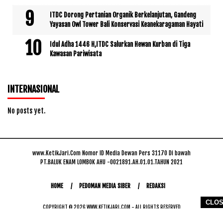
ITDC Dorong Pertanian Organik Berkelanjutan, Gandeng
Yayasan Owl Tower Bali Konservasi Keanekaragaman Hayati
Idul Adha 1446 H,ITDC Salurkan Hewan Kurban di Tiga
Kawasan Pariwisata
INTERNASIONAL
No posts yet.
www.KetikJari.Com Nomor ID Media Dewan Pers 31170 Di bawah
PT.BALUK ENAM LOMBOK AHU -0021891.AH.01.01.TAHUN 2021
HOME
PEDOMAN MEDIA SIBER
REDAKSI
CLO
COPYRIGHT © 2026 WWW.KETIKJARI.COM - ALL RIGHTS RESERVED