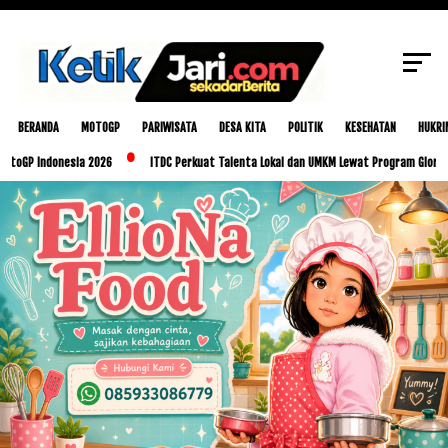
SCROLL TO CONTINUE WITH CONTENT
BERANDA
MOTOGP
PARIWISATA
DESA KITA
POLITIK
KESEHATAN
HUKRI
onesia 2026
ITDC Perkuat Talenta Lokal dan UMKM Lewat Program Glorious Golo Mo