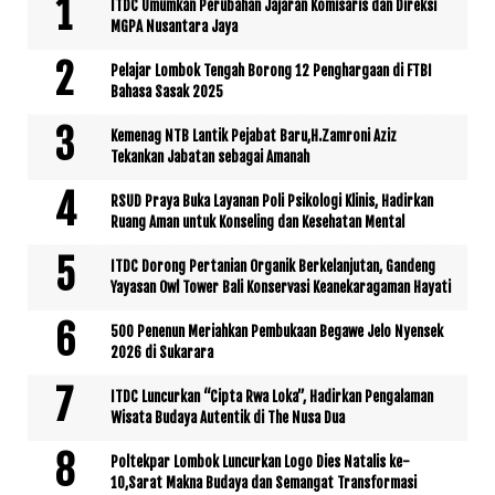
ITDC Umumkan Perubahan Jajaran Komisaris dan Direksi
MGPA Nusantara Jaya
Pelajar Lombok Tengah Borong 12 Penghargaan di FTBI
Bahasa Sasak 2025
Kemenag NTB Lantik Pejabat Baru,H.Zamroni Aziz
Tekankan Jabatan sebagai Amanah
RSUD Praya Buka Layanan Poli Psikologi Klinis, Hadirkan
Ruang Aman untuk Konseling dan Kesehatan Mental
ITDC Dorong Pertanian Organik Berkelanjutan, Gandeng
Yayasan Owl Tower Bali Konservasi Keanekaragaman Hayati
500 Penenun Meriahkan Pembukaan Begawe Jelo Nyensek
2026 di Sukarara
ITDC Luncurkan “Cipta Rwa Loka”, Hadirkan Pengalaman
Wisata Budaya Autentik di The Nusa Dua
Poltekpar Lombok Luncurkan Logo Dies Natalis ke-
10,Sarat Makna Budaya dan Semangat Transformasi