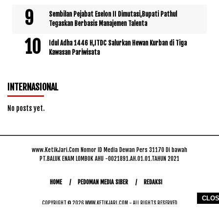
Sembilan Pejabat Eselon II Dimutasi,Bupati Pathul
Tegaskan Berbasis Manajemen Talenta
Idul Adha 1446 H,ITDC Salurkan Hewan Kurban di Tiga
Kawasan Pariwisata
INTERNASIONAL
No posts yet.
www.KetikJari.Com Nomor ID Media Dewan Pers 31170 Di bawah
PT.BALUK ENAM LOMBOK AHU -0021891.AH.01.01.TAHUN 2021
HOME
PEDOMAN MEDIA SIBER
REDAKSI
CLO
COPYRIGHT © 2026 WWW.KETIKJARI.COM - ALL RIGHTS RESERVED