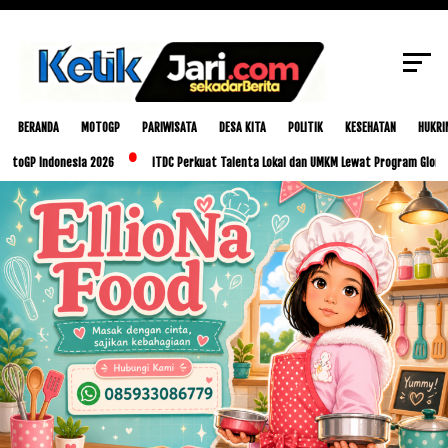
SCROLL TO CONTINUE WITH CONTENT
BERANDA
MOTOGP
PARIWISATA
DESA KITA
POLITIK
KESEHATAN
HUKRI
donesia 2026
ITDC Perkuat Talenta Lokal dan UMKM Lewat Program Glorious Golo M