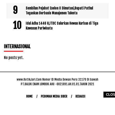
Sembilan Pejabat Eselon II Dimutasi,Bupati Pathul
Tegaskan Berbasis Manajemen Talenta
Idul Adha 1446 H,ITDC Salurkan Hewan Kurban di Tiga
Kawasan Pariwisata
INTERNASIONAL
No posts yet.
www.KetikJari.Com Nomor ID Media Dewan Pers 31170 Di bawah
PT.BALUK ENAM LOMBOK AHU -0021891.AH.01.01.TAHUN 2021
CLO
HOME
PEDOMAN MEDIA SIBER
REDAKSI
COPYRIGHT © 2026 WWW.KETIKJARI.COM - ALL RIGHTS RESERVED